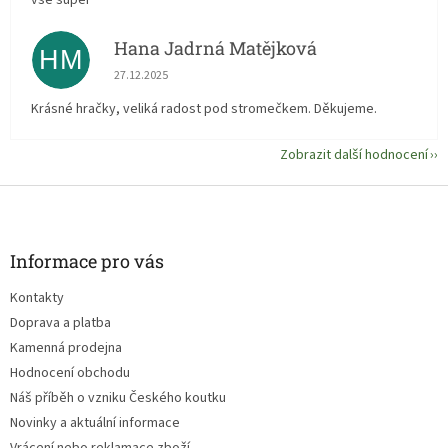
vše super
Hana Jadrná Matějková
HM
Hodnocení obchodu je 5 z 5 hvězdiček.
27.12.2025
Krásné hračky, veliká radost pod stromečkem. Děkujeme.
Zobrazit další hodnocení
Z
á
p
a
Informace pro vás
t
Kontakty
í
Doprava a platba
Kamenná prodejna
Hodnocení obchodu
Náš příběh o vzniku Českého koutku
Novinky a aktuální informace