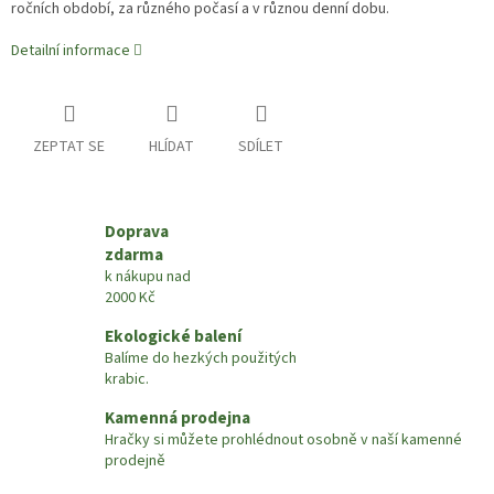
ročních období, za různého počasí a v různou denní dobu.
Detailní informace
ZEPTAT SE
HLÍDAT
SDÍLET
Doprava
zdarma
k nákupu nad
2000 Kč
Ekologické balení
Balíme do hezkých použitých
krabic.
Kamenná prodejna
Hračky si můžete prohlédnout osobně v naší kamenné
prodejně