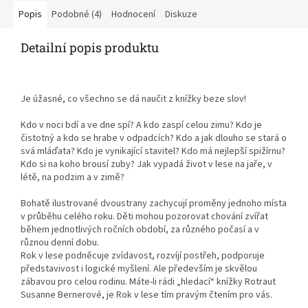
Popis
Podobné (4)
Hodnocení
Diskuze
Detailní popis produktu
Je úžasné, co všechno se dá naučit z knížky beze slov!
Kdo v noci bdí a ve dne spí? A kdo zaspí celou zimu? Kdo je
čistotný a kdo se hrabe v odpadcích? Kdo a jak dlouho se stará o
svá mláďata? Kdo je vynikající stavitel? Kdo má nejlepší spižírnu?
Kdo si na koho brousí zuby? Jak vypadá život v lese na jaře, v
létě, na podzim a v zimě?
Bohatě ilustrované dvoustrany zachycují proměny jednoho místa
v průběhu celého roku. Děti mohou pozorovat chování zvířat
během jednotlivých ročních období, za různého počasí a v
různou denní dobu.
Rok v lese podněcuje zvídavost, rozvíjí postřeh, podporuje
představivost i logické myšlení. Ale především je skvělou
zábavou pro celou rodinu. Máte-li rádi „hledací“ knížky Rotraut
Susanne Bernerové, je Rok v lese tím pravým čtením pro vás.