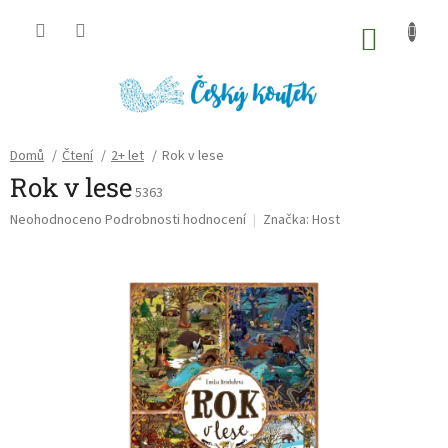
Přejít
na
NÁKU
obsah
KOŠÍK
Domů
/
Čtení
/
2+ let
/
Rok v lese
Rok v lese
5363
Průměrné
Neohodnoceno
Podrobnosti hodnocení
Značka:
Host
hodnocení
produktu
je
0,0
z
5
hvězdiček.