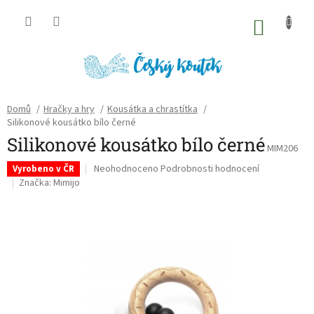
Přejít
na
NÁKU
obsah
KOŠÍK
Domů
/
Hračky a hry
/
Kousátka a chrastítka
/
Silikonové kousátko bílo černé
Silikonové kousátko bílo černé
MIM206
Průměrné
Neohodnoceno
Podrobnosti hodnocení
Vyrobeno v ČR
hodnocení
Značka:
Mimijo
produktu
je
0,0
z
5
hvězdiček.