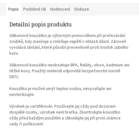
Popis
Podobné (4)
Hodnocení
Diskuze
Detailní popis produktu
Silikonové kousátko je výborným pomocníkem při prořezávání
zoubků, kdy masíruje a zmírňuje napětí v oblasti dásní. Zároveň
vyvolává slintání, které působí preventivně proti tvorbě zubního
kazu.
Silikonové kousátko neobsahuje BPA, ftaláty, olovo, kadmium ani
těžké kovy. Použitý materiál odpovídá bezpečnostní normě
EN71.
Kousátko je možné umýt teplou vodou, nevyvařujte ani
nesterilizujte.
Výrobek je certifikován. Používejte jej vždy pod dozorem
dospělé osoby, výrobek není hračka. Zkontrolujte kousátko
vždy před každým použitím a zlikvidujte jej při první známce
vady či poškození.