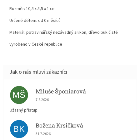
Rozměr: 10,5 x 5,5 x 1 cm
Určené dětem: od 0 měsíců
Materiál:
potravinářský nezávadný silikon, dřevo buk čisté
Vyrobeno v České republice
Miluše Šponiarová
MŠ
Hodnocení obchodu je 5 z 5 hvězdiček.
7.8.2026
Úžasný přístup
Božena Krsičková
BK
Hodnocení obchodu je 5 z 5 hvězdiček.
31.7.2026