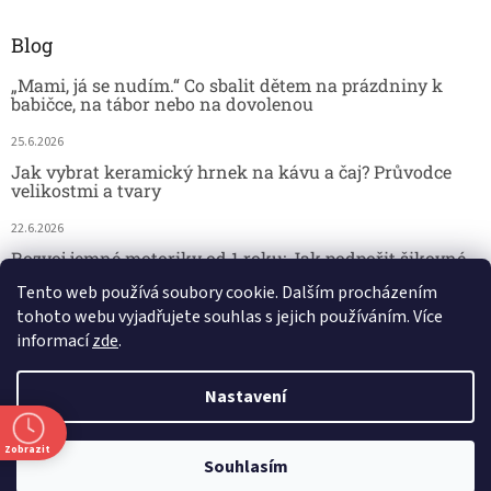
Blog
„Mami, já se nudím.“ Co sbalit dětem na prázdniny k
babičce, na tábor nebo na dovolenou
25.6.2026
Jak vybrat keramický hrnek na kávu a čaj? Průvodce
velikostmi a tvary
22.6.2026
Rozvoj jemné motoriky od 1 roku: Jak podpořit šikovné
dětské ručičky hrou
Tento web používá soubory cookie. Dalším procházením
tohoto webu vyjadřujete souhlas s jejich používáním. Více
18.6.2026
informací
zde
.
Nastavení
Vytvořil Shoptet
Zobrazit
29.7. kamenná prodejna - DOVOLENÁ. 🚚 Doprava zdarma při nákupu
Copyright 2026
Český koutek
. Všechna práva vyhrazena.
Souhlasím
nad 2 000 Kč