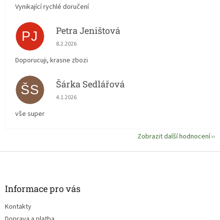
Vynikající rychlé doručení
Petra Jeništová
PJ
Hodnocení obchodu je 5 z 5 hvězdiček.
8.2.2026
Doporucuji, krasne zbozi
Šárka Sedlářová
ŠS
Hodnocení obchodu je 5 z 5 hvězdiček.
4.1.2026
vše super
Zobrazit další hodnocení
Z
á
p
a
Informace pro vás
t
Kontakty
í
Doprava a platba