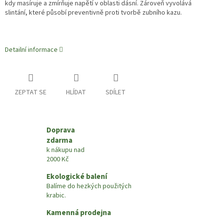
kdy masíruje a zmírňuje napětí v oblasti dásní. Zároveň vyvolává
slintání, které působí preventivně proti tvorbě zubního kazu.
Detailní informace
ZEPTAT SE
HLÍDAT
SDÍLET
Doprava
zdarma
k nákupu nad
2000 Kč
Ekologické balení
Balíme do hezkých použitých
krabic.
Kamenná prodejna