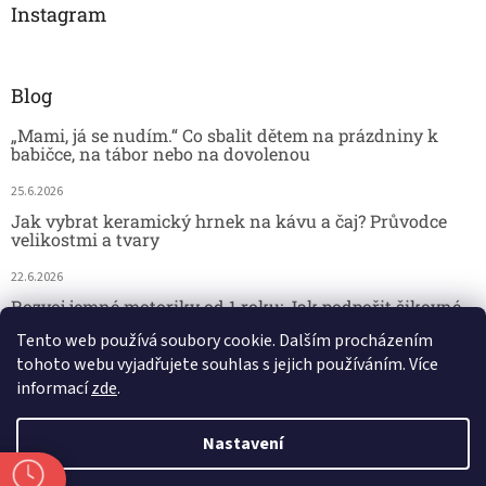
Instagram
Blog
„Mami, já se nudím.“ Co sbalit dětem na prázdniny k
babičce, na tábor nebo na dovolenou
25.6.2026
Jak vybrat keramický hrnek na kávu a čaj? Průvodce
velikostmi a tvary
22.6.2026
Rozvoj jemné motoriky od 1 roku: Jak podpořit šikovné
dětské ručičky hrou
Tento web používá soubory cookie. Dalším procházením
tohoto webu vyjadřujete souhlas s jejich používáním. Více
18.6.2026
informací
zde
.
Nastavení
Vytvořil Shoptet