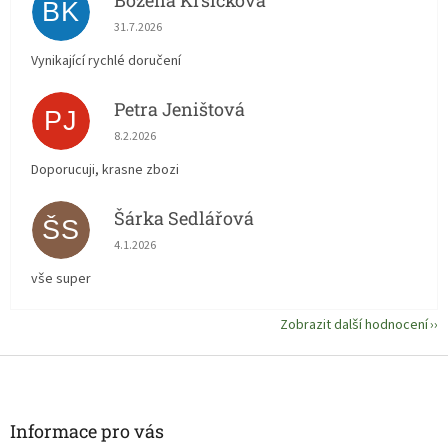
Božena Krsičková
BK
Hodnocení obchodu je 5 z 5 hvězdiček.
31.7.2026
Vynikající rychlé doručení
Petra Jeništová
PJ
Hodnocení obchodu je 5 z 5 hvězdiček.
8.2.2026
Doporucuji, krasne zbozi
Šárka Sedlářová
ŠS
Hodnocení obchodu je 5 z 5 hvězdiček.
4.1.2026
vše super
Zobrazit další hodnocení
Z
á
p
a
Informace pro vás