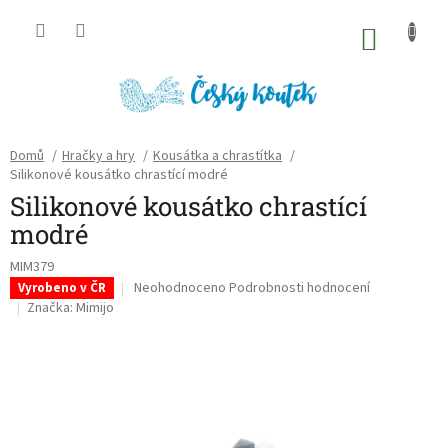
Přejít
na
NÁKU
obsah
KOŠÍK
Domů
/
Hračky a hry
/
Kousátka a chrastítka
/
Silikonové kousátko chrastící modré
Silikonové kousátko chrastící
modré
MIM379
Průměrné
Neohodnoceno
Podrobnosti hodnocení
Vyrobeno v ČR
hodnocení
Značka:
Mimijo
produktu
je
0,0
z
5
hvězdiček.