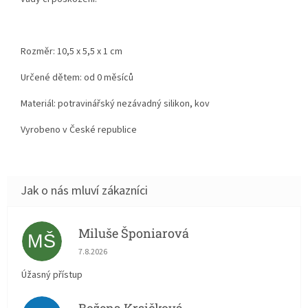
Rozměr: 10,5 x 5,5 x 1 cm
Určené dětem: od 0 měsíců
Materiál:
potravinářský nezávadný silikon, kov
Vyrobeno v České republice
Miluše Šponiarová
MŠ
Hodnocení obchodu je 5 z 5 hvězdiček.
7.8.2026
Úžasný přístup