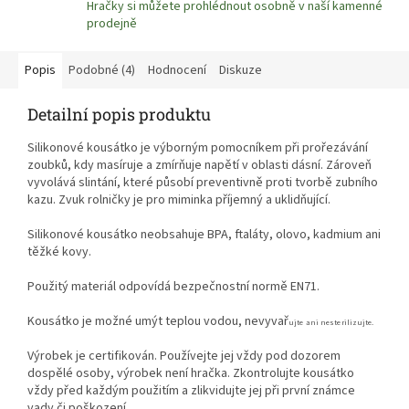
Hračky si můžete prohlédnout osobně v naší kamenné
prodejně
Popis
Podobné (4)
Hodnocení
Diskuze
Detailní popis produktu
Silikonové kousátko je výborným pomocníkem při prořezávání
zoubků, kdy masíruje a zmírňuje napětí v oblasti dásní. Zároveň
vyvolává slintání, které působí preventivně proti tvorbě zubního
kazu. Zvuk rolničky je pro miminka příjemný a uklidňující.
Silikonové kousátko neobsahuje BPA, ftaláty, olovo, kadmium ani
těžké kovy.
Použitý materiál odpovídá bezpečnostní normě EN71.
Kousátko je možné umýt teplou vodou, nevyva
ř
ujte ani nesterilizujte.
Výrobek je certifikován. Používejte jej vždy pod dozorem
dospělé osoby, výrobek není hračka. Zkontrolujte kousátko
vždy před každým použitím a zlikvidujte jej při první známce
vady či poškození.