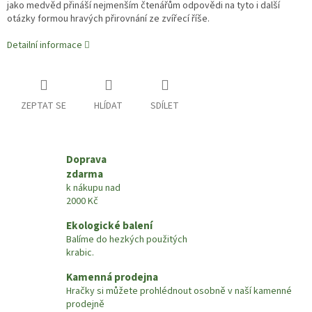
jako medvěd přináší nejmenším čtenářům odpovědi na tyto i další
otázky formou hravých přirovnání ze zvířecí říše.
Detailní informace
ZEPTAT SE
HLÍDAT
SDÍLET
Doprava
zdarma
k nákupu nad
2000 Kč
Ekologické balení
Balíme do hezkých použitých
krabic.
Kamenná prodejna
Hračky si můžete prohlédnout osobně v naší kamenné
prodejně