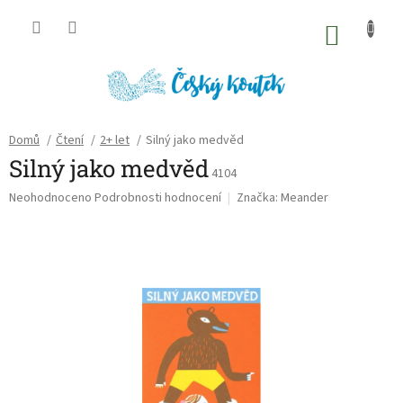
Přejít
na
NÁKU
obsah
KOŠÍK
Domů
/
Čtení
/
2+ let
/
Silný jako medvěd
Silný jako medvěd
4104
Průměrné
Neohodnoceno
Podrobnosti hodnocení
Značka:
Meander
hodnocení
produktu
je
0,0
z
5
hvězdiček.