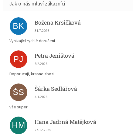
Božena Krsičková
BK
Hodnocení obchodu je 5 z 5 hvězdiček.
31.7.2026
Vynikající rychlé doručení
Petra Jeništová
PJ
Hodnocení obchodu je 5 z 5 hvězdiček.
8.2.2026
Doporucuji, krasne zbozi
Šárka Sedlářová
ŠS
Hodnocení obchodu je 5 z 5 hvězdiček.
4.1.2026
vše super
Hana Jadrná Matějková
HM
Hodnocení obchodu je 5 z 5 hvězdiček.
27.12.2025