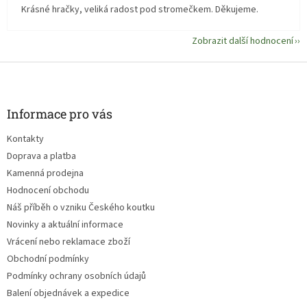
Krásné hračky, veliká radost pod stromečkem. Děkujeme.
Zobrazit další hodnocení
Z
á
p
a
Informace pro vás
t
Kontakty
í
Doprava a platba
Kamenná prodejna
Hodnocení obchodu
Náš příběh o vzniku Českého koutku
Novinky a aktuální informace
Vrácení nebo reklamace zboží
Obchodní podmínky
Podmínky ochrany osobních údajů
Balení objednávek a expedice