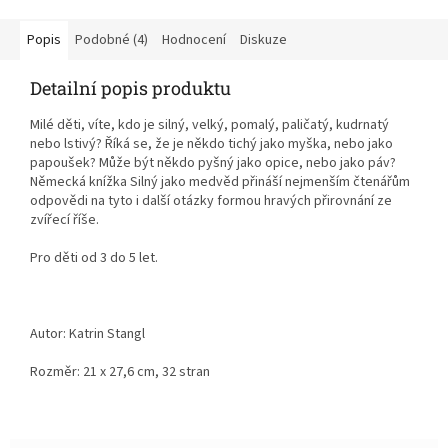
Popis
Podobné (4)
Hodnocení
Diskuze
Detailní popis produktu
Milé děti, víte, kdo je silný, velký, pomalý, paličatý, kudrnatý
nebo lstivý? Říká se, že je někdo tichý jako myška, nebo jako
papoušek? Může být někdo pyšný jako opice, nebo jako páv?
Německá knížka Silný jako medvěd přináší nejmenším čtenářům
odpovědi na tyto i další otázky formou hravých přirovnání ze
zvířecí říše.
Pro děti od 3 do 5 let.
Autor: Katrin Stangl
Rozměr: 21 x 27,6 cm, 32 stran