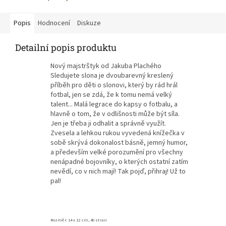
Popis
Hodnocení
Diskuze
Detailní popis produktu
Nový majstrštyk od Jakuba Plachého
Sledujete slona je dvoubarevný kreslený
příběh pro děti o slonovi, který by rád hrál
fotbal, jen se zdá, že k tomu nemá velký
talent... Malá legrace do kapsy o fotbalu, a
hlavně o tom, že v odlišnosti může být síla.
Jen je třeba ji odhalit a správně využít.
Zvesela a lehkou rukou vyvedená knížečka v
sobě skrývá dokonalost básně, jemný humor,
a především velké porozumění pro všechny
nenápadné bojovníky, o kterých ostatní zatím
nevědí, co v nich mají! Tak pojď, přihraj! Už to
pal!
Rozměr: 14
x 12
cm, 40 stran