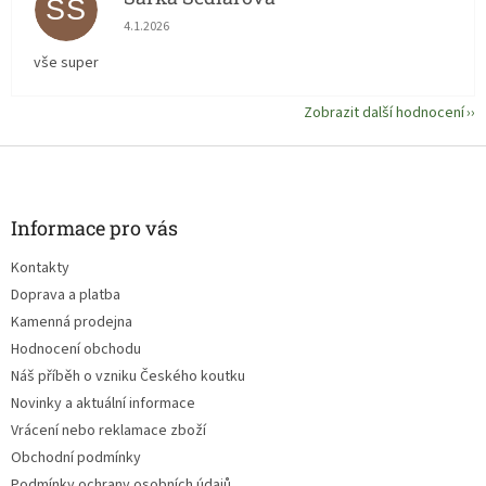
ŠS
Hodnocení obchodu je 5 z 5 hvězdiček.
4.1.2026
vše super
Zobrazit další hodnocení
Z
á
p
a
Informace pro vás
t
Kontakty
í
Doprava a platba
Kamenná prodejna
Hodnocení obchodu
Náš příběh o vzniku Českého koutku
Novinky a aktuální informace
Vrácení nebo reklamace zboží
Obchodní podmínky
Podmínky ochrany osobních údajů