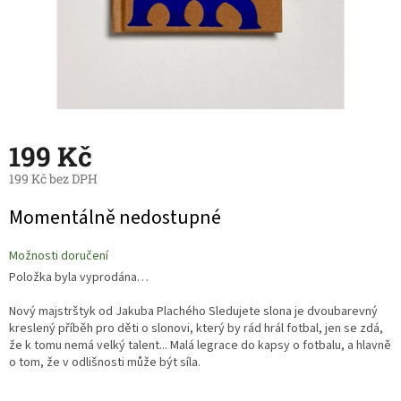
199 Kč
199 Kč bez DPH
Měrná
Momentálně nedostupné
cena:
Možnosti doručení
Položka byla vyprodána…
Nový majstrštyk od Jakuba Plachého Sledujete slona je dvoubarevný
kreslený příběh pro děti o slonovi, který by rád hrál fotbal, jen se zdá,
že k tomu nemá velký talent... Malá legrace do kapsy o fotbalu, a hlavně
o tom, že v odlišnosti může být síla.