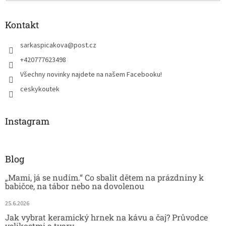
Kontakt
sarkaspicakova
@
post.cz
+420777623498
Všechny novinky najdete na našem Facebooku!
ceskykoutek
Instagram
Blog
„Mami, já se nudím.“ Co sbalit dětem na prázdniny k
babičce, na tábor nebo na dovolenou
25.6.2026
Jak vybrat keramický hrnek na kávu a čaj? Průvodce
velikostmi a tvary