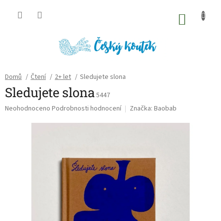
Přejít
na
NÁKU
obsah
KOŠÍK
Domů
/
Čtení
/
2+ let
/
Sledujete slona
Sledujete slona
5447
Průměrné
Neohodnoceno
Podrobnosti hodnocení
Značka:
Baobab
hodnocení
produktu
je
0,0
z
5
hvězdiček.