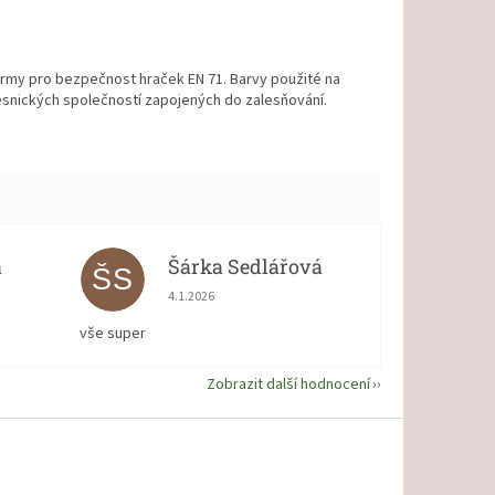
ormy pro bezpečnost hraček EN 71. Barvy použité na
lesnických společností zapojených do zalesňování.
á
Šárka Sedlářová
ŠS
 5 z 5 hvězdiček.
Hodnocení obchodu je 5 z 5 hvězdiček.
4.1.2026
vše super
Zobrazit další hodnocení