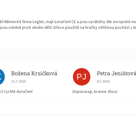
bí Německá firma Legler, mají označení CE a jsou vyráběny dle evropské n
jsou odolné proti slinám dětí. Dřevo použité na hračky většinou pochází z 
Božena Krsičková
Petra Jeništov
K
PJ
Hodnocení obchodu je 5 z 5 hvězdiček.
Hodnocení obchodu je
31.7.2026
8.2.2026
ící rychlé doručení
Doporucuji, krasne zbozi