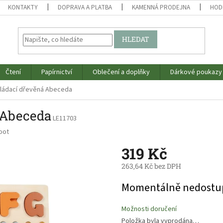
KONTAKTY
DOPRAVA A PLATBA
KAMENNÁ PRODEJNA
HOD
HLEDAT
Čtení
Papírnictví
Oblečení a doplňky
Dárkové poukazy
kládací dřevěná Abeceda
á Abeceda
LE11703
oot
319 Kč
263,64 Kč bez DPH
Měrná
Momentálně nedostu
cena:
Možnosti doručení
Položka byla vyprodána…