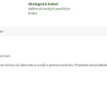
Ekologické balení
Balíme do hezkých použitých
krabic.
ze
d 2 let.
vou formou učí abecedu a rozvíjí si jemnou motoriku. Písmenka nad podkladn