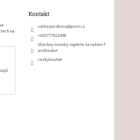
Kontakt
me
sarkaspicakova
@
post.cz
ktech na
+420777623498
Všechny novinky najdete na našem F
acebooku!
ceskykoutek
dajů