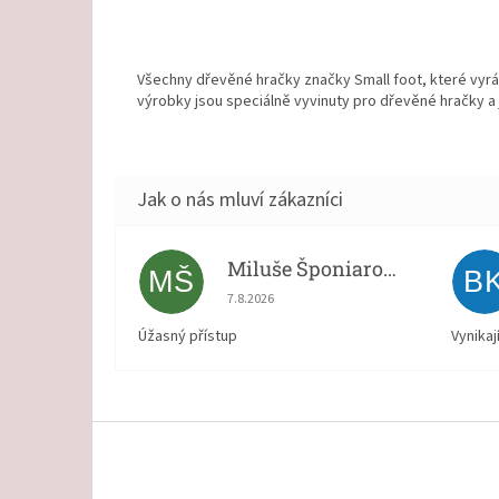
Všechny dřevěné hračky značky Small foot, které vyrá
výrobky jsou speciálně vyvinuty pro dřevěné hračky a 
Miluše Šponiarová
MŠ
B
Hodnocení obchodu je 5 z 5 hvězdiček.
7.8.2026
Úžasný přístup
Vynikaj
Z
á
p