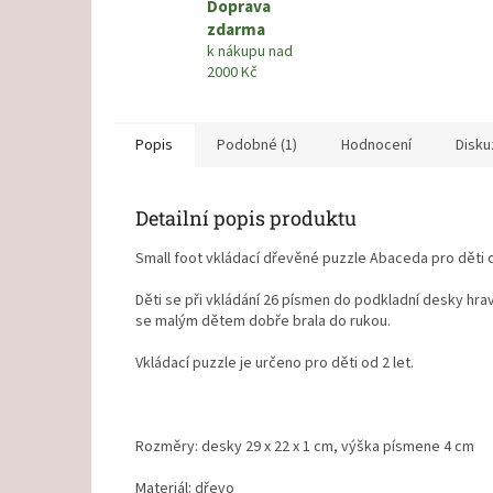
Doprava
zdarma
k nákupu nad
2000 Kč
Popis
Podobné (1)
Hodnocení
Disku
Detailní popis produktu
Small foot vkládací dřevěné puzzle Abaceda pro děti o
Děti se při vkládání 26 písmen do podkladní desky hra
se malým dětem dobře brala do rukou.
Vkládací puzzle je určeno pro děti od 2 let.
Rozměry: desky 29 x 22 x 1 cm, výška písmene 4 cm
Materiál: dřevo