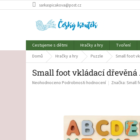
Přejít
sarkaspicakova@post.cz
na
obsah
Cestujeme s dětmi
Hračky a hry
Tvoření
Domů
Hračky a hry
Puzzle
Small foot v
Small foot vkládací dřevěn
Průměrné
Neohodnoceno
Podrobnosti hodnocení
Značka:
Small f
hodnocení
produktu
je
0,0
z
5
hvězdiček.