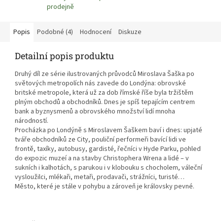
prodejně
Popis
Podobné (4)
Hodnocení
Diskuze
Detailní popis produktu
Druhý díl ze série ilustrovaných průvodců Miroslava Šaška po
světových metropolích nás zavede do Londýna: obrovské
britské metropole, která už za dob římské říše byla tržištěm
plným obchodů a obchodníků. Dnes je spíš tepajícím centrem
bank a byznysmenů a obrovského množství lidí mnoha
národností.
Procházka po Londýně s Miroslavem Šaškem baví i dnes: upjaté
tváře obchodníků ze City, pouliční performeři bavící lidi ve
frontě, taxíky, autobusy, gardisté, řečníci v Hyde Parku, pohled
do expozic muzeí a na stavby Christophera Wrena a lidé – v
sukních i kalhotách, s parukou i v klobouku s chocholem, váleční
vysloužilci, mlékaři, metaři, prodavači, strážníci, turisté…
Město, které je stále v pohybu a zároveň je královsky pevné.