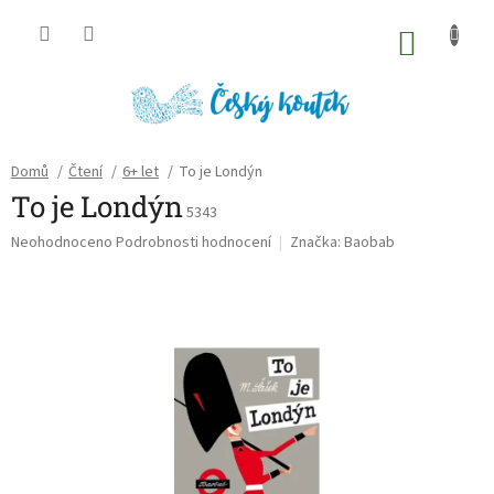
Přejít
na
NÁKU
obsah
KOŠÍK
Domů
/
Čtení
/
6+ let
/
To je Londýn
To je Londýn
5343
Průměrné
Neohodnoceno
Podrobnosti hodnocení
Značka:
Baobab
hodnocení
produktu
je
0,0
z
5
hvězdiček.