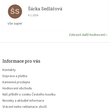
Šárka Sedlářová
ŠS
Hodnocení obchodu je 5 z 5 hvězdiček.
4.1.2026
vše super
Zobrazit další hodnocení
Z
á
p
a
Informace pro vás
t
Kontakty
í
Doprava a platba
Kamenná prodejna
Hodnocení obchodu
Náš příběh o vzniku Českého koutku
Novinky a aktuální informace
Vrácení nebo reklamace zboží