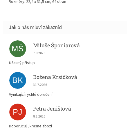
Rozměry: 22,4 x 31,5 cm, 64 stran
Miluše Šponiarová
MŠ
Hodnocení obchodu je 5 z 5 hvězdiček.
7.8.2026
Úžasný přístup
Božena Krsičková
BK
Hodnocení obchodu je 5 z 5 hvězdiček.
31.7.2026
Vynikající rychlé doručení
Petra Jeništová
PJ
Hodnocení obchodu je 5 z 5 hvězdiček.
8.2.2026
Doporucuji, krasne zbozi