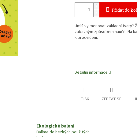
Přidat do ko
Umíš vyjmenovat základní tvary? Ž
zábavným způsobem naučit! Na ka
k procvičení.
Detailní informace
TISK
ZEPTAT SE
H
Ekologické balení
Balíme do hezkých použitých