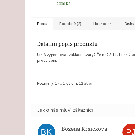
2000 Kč
Popis
Podobné (2)
Hodnocení
Disku
Detailní popis produktu
Umíš vyjmenovat základní tvary? Že ne? S touto knížk
procvičení.
Rozměry: 17 x 17,8 cm, 12 stran
Božena Krsičková
BK
P