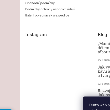
Obchodní podmínky
Podmínky ochrany osobních údajů
Balení objednávek a expedice
Instagram
Blog
„Mami,
dětem 
tábor 
25.6.2026
Jak vy
kávu a
a tvar
22.6.2026
Rozvoj
Jak po
ručičk
Tento web p
18.6.2026