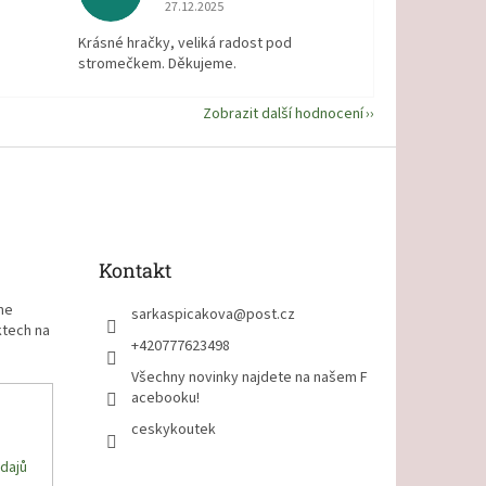
 5 z 5 hvězdiček.
Hodnocení obchodu je 5 z 5 hvězdiček.
27.12.2025
Krásné hračky, veliká radost pod
stromečkem. Děkujeme.
Zobrazit další hodnocení
Kontakt
me
sarkaspicakova
@
post.cz
ktech na
+420777623498
Všechny novinky najdete na našem F
acebooku!
ceskykoutek
dajů