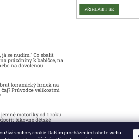
PŘIHLÁSIT SE
 já se nudím.“ Co sbalit
na prázdniny k babičce, na
nebo na dovolenou
brat keramický hrnek na
 čaj? Průvodce velikostmi
y
 jemné motoriky od 1 roku:
dpořit šikovné dětské
y hrou
oužívá soubory cookie. Dalším procházením tohoto webu