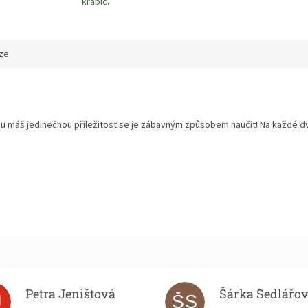
krabic.
ze
ou máš jedinečnou příležitost se je zábavným způsobem naučit! Na každé d
Petra Jeništová
Šárka Sedlářo
J
ŠS