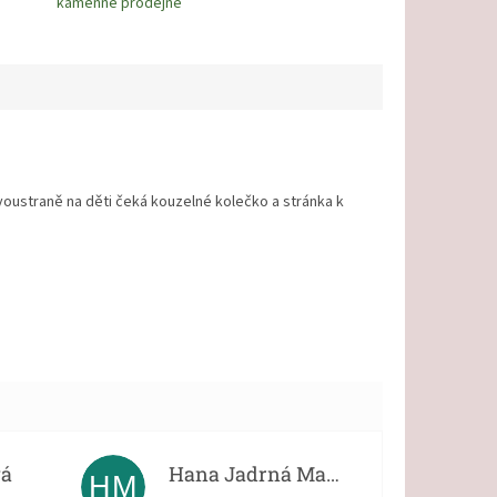
kamenné prodejně
voustraně na děti čeká kouzelné kolečko a stránka k
vá
Hana Jadrná Matějková
HM