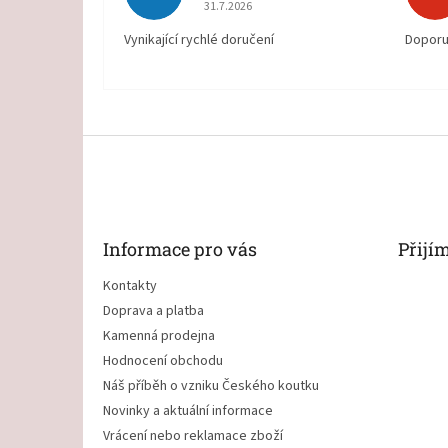
Hodnocení obchodu je 5 z 5 hvězdiček.
31.7.2026
Vynikající rychlé doručení
Doporu
Z
á
p
a
t
Informace pro vás
Přijí
í
Kontakty
Doprava a platba
Kamenná prodejna
Hodnocení obchodu
Náš příběh o vzniku Českého koutku
Novinky a aktuální informace
Vrácení nebo reklamace zboží