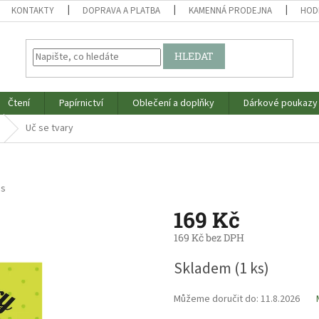
KONTAKTY
DOPRAVA A PLATBA
KAMENNÁ PRODEJNA
HOD
HLEDAT
Čtení
Papírnictví
Oblečení a doplňky
Dárkové poukazy
Uč se tvary
os
169 Kč
169 Kč bez DPH
Měrná
Skladem
(1 ks)
cena:
Můžeme doručit do:
11.8.2026