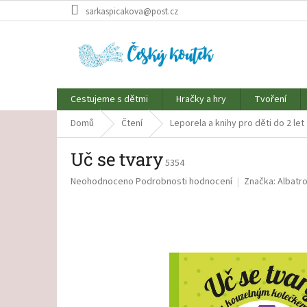
Přejít
sarkaspicakova@post.cz
na
obsah
Cestujeme s dětmi
Hračky a hry
Tvoření
Domů
Čtení
Leporela a knihy pro děti do 2 let
Uč se tvary
5354
Průměrné
Neohodnoceno
Podrobnosti hodnocení
Značka:
Albatr
hodnocení
produktu
je
0,0
z
5
hvězdiček.