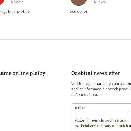
Hodnocení obchodu je 5 z 5 hvězdiček.
Hodnocení obchodu je
8.2.2026
4.1.2026
cuji, krasne zbozi
vše super
máme online platby
Odebírat newsletter
Vložte svůj e-mail a my vám bude
zasílat informace o nových produ
našem e-shopu.
E-mail
Vložením e-mailu souhlasíte s
podmínkami ochrany osobních ú