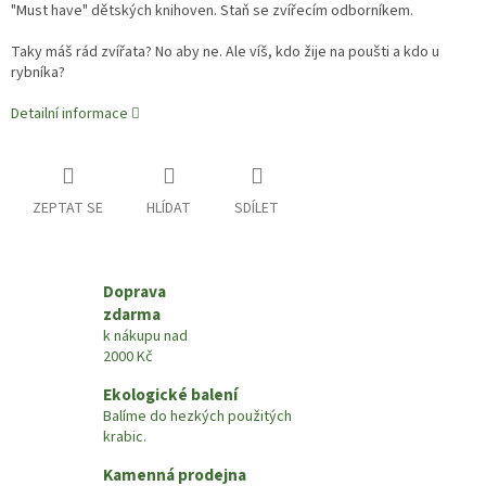
"Must have" dětských knihoven. Staň se zvířecím odborníkem.
Taky máš rád zvířata? No aby ne. Ale víš, kdo žije na poušti a kdo u
rybníka?
Detailní informace
ZEPTAT SE
HLÍDAT
SDÍLET
Doprava
zdarma
k nákupu nad
2000 Kč
Ekologické balení
Balíme do hezkých použitých
krabic.
Kamenná prodejna