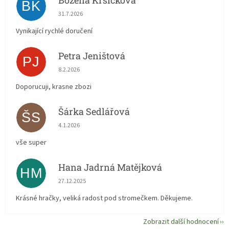
Božena Krsičková
BK
Hodnocení obchodu je 5 z 5 hvězdiček.
31.7.2026
Vynikající rychlé doručení
Petra Jeništová
PJ
Hodnocení obchodu je 5 z 5 hvězdiček.
8.2.2026
Doporucuji, krasne zbozi
Šárka Sedlářová
ŠS
Hodnocení obchodu je 5 z 5 hvězdiček.
4.1.2026
vše super
Hana Jadrná Matějková
HM
Hodnocení obchodu je 5 z 5 hvězdiček.
27.12.2025
Krásné hračky, veliká radost pod stromečkem. Děkujeme.
Zobrazit další hodnocení