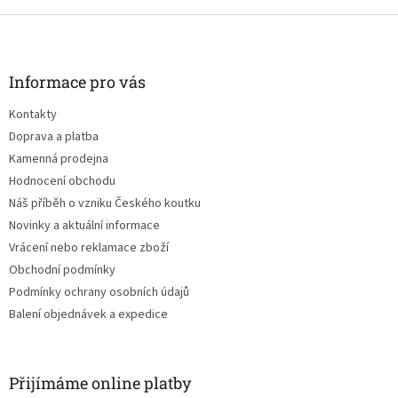
Z
á
p
a
Informace pro vás
t
Kontakty
í
Doprava a platba
Kamenná prodejna
Hodnocení obchodu
Náš příběh o vzniku Českého koutku
Novinky a aktuální informace
Vrácení nebo reklamace zboží
Obchodní podmínky
Podmínky ochrany osobních údajů
Balení objednávek a expedice
Přijímáme online platby