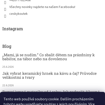
+420777623498
Všechny novinky najdete na našem Facebooku!
ceskykoutek
Instagram
Blog
„Mami, já se nudím.“ Co sbalit dětem na prázdniny k
babičce, na tábor nebo na dovolenou
25.6.2026
Jak vybrat keramický hrnek na kávu a čaj? Průvodce
velikostmi a tvary
22.6.2026
Rozvoj jemné motoriky od 1 roku: Jak podpořit šikovné
dětské ručičky hrou
Tento web používá soubory cookie. Dalším procházením
tohoto webu vyjadřujete souhlas s jejich používáním. Více
18.6.2026