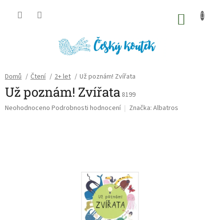
Přejít
na
NÁKU
obsah
KOŠÍK
Domů
/
Čtení
/
2+ let
/
Už poznám! Zvířata
Už poznám! Zvířata
8199
Průměrné
Neohodnoceno
Podrobnosti hodnocení
Značka:
Albatros
hodnocení
produktu
je
0,0
z
5
hvězdiček.