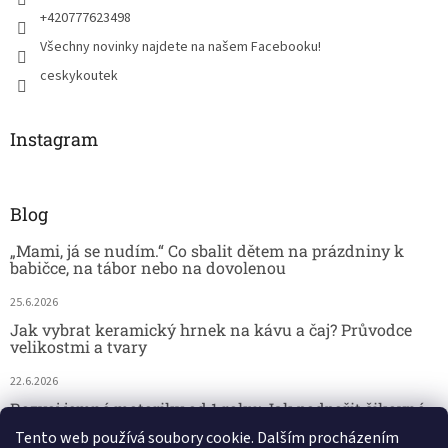
+420777623498
Všechny novinky najdete na našem Facebooku!
ceskykoutek
Instagram
Blog
„Mami, já se nudím.“ Co sbalit dětem na prázdniny k
babičce, na tábor nebo na dovolenou
25.6.2026
Jak vybrat keramický hrnek na kávu a čaj? Průvodce
velikostmi a tvary
22.6.2026
Rozvoj jemné motoriky od 1 roku: Jak podpořit šikovné
dětské ručičky hrou
Tento web používá soubory cookie. Dalším procházením