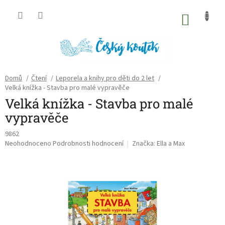
Přejít
na
NÁKU
obsah
KOŠÍK
Domů
/
Čtení
/
Leporela a knihy pro děti do 2 let
/
Velká knížka - Stavba pro malé vypravěče
Velká knížka - Stavba pro malé
vypravěče
9862
Průměrné
Neohodnoceno
Podrobnosti hodnocení
Značka:
Ella a Max
hodnocení
produktu
je
0,0
z
5
hvězdiček.