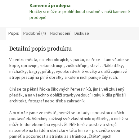
Kamenná prodejna
Hračky si můžete prohlédnout osobně v naší kamenné
prodejně
Popis
Podobné (4)
Hodnocení
Diskuze
Detailní popis produktu
V centru města, na jeho okrajích, v parku, na řece – tam všude se
kope, opravuje, rekonstruuje, zušlechťuje, staví… Náklaďáky,
míchačky, bagry, jeřáby, vysokozdvižné vozíky a další zajímavé
stroje pracují na plné obrátky a kolem nich panuje čilý ruch.
Činí se tu pěkná řádka šikovných řemeslníků, jimž velí zkušený
předák, a na všechno dohlíží stavbyvedoucí. Ruku k dílu přiloží i
architekt, fotograf nebo třeba zahradník.
A protože jsme ve městě, hemží se to tady i spoustou dalších
postaviček. Všechny zažívají své vlastní mikropříběhy, o nichž si
můžete donekonečna vyprávět. Některé z postav a strojů
naleznete na každém obrázku v této knize – procvičte svou
paměť a pozornost a stránku za stránkou „čtěte“ jejich