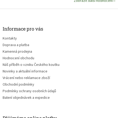
Zobrazit další hodnocení
Z
á
p
a
Informace pro vás
t
Kontakty
í
Doprava a platba
Kamenná prodejna
Hodnocení obchodu
Náš příběh o vzniku Českého koutku
Novinky a aktuální informace
Vrácení nebo reklamace zboží
Obchodní podmínky
Podmínky ochrany osobních údajů
Balení objednávek a expedice