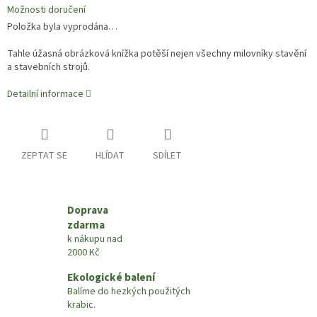
Možnosti doručení
Položka byla vyprodána…
Tahle úžasná obrázková knížka potěší nejen všechny milovníky stavění
a stavebních strojů.
Detailní informace
ZEPTAT SE
HLÍDAT
SDÍLET
Doprava
zdarma
k nákupu nad
2000 Kč
Ekologické balení
Balíme do hezkých použitých
krabic.