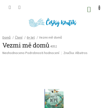
Přejít
na
NÁKU
obsah
KOŠÍK
Domů
/
Čtení
/
6+ let
/
Vezmi mě domů
Vezmi mě domů
4052
Průměrné
Neohodnoceno
Podrobnosti hodnocení
Značka:
Albatros
hodnocení
produktu
je
0,0
z
5
hvězdiček.