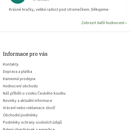
Krásné hračky, veliká radost pod stromečkem. Děkujeme.
Zobrazit další hodnocení
Z
á
p
a
Informace pro vás
t
Kontakty
í
Doprava a platba
Kamenná prodejna
Hodnocení obchodu
Náš příběh o vzniku Českého koutku
Novinky a aktuální informace
Vrácení nebo reklamace zboží
Obchodní podmínky
Podmínky ochrany osobních údajů
Balení objednávek a expedice