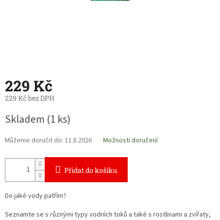
229 Kč
229 Kč bez DPH
Měrná
Skladem
(1 ks)
cena:
Můžeme doručit do:
11.8.2026
Možnosti doručení
Přidat do košíku
Do jaké vody patřím?
Seznamte se s různými typy vodních toků a také s rostlinami a zvířaty,