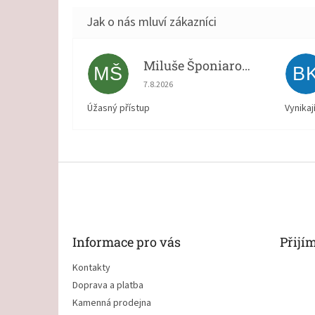
Miluše Šponiarová
MŠ
B
Hodnocení obchodu je 5 z 5 hvězdiček.
7.8.2026
Úžasný přístup
Vynikaj
Z
á
p
a
t
Informace pro vás
Přijí
í
Kontakty
Doprava a platba
Kamenná prodejna