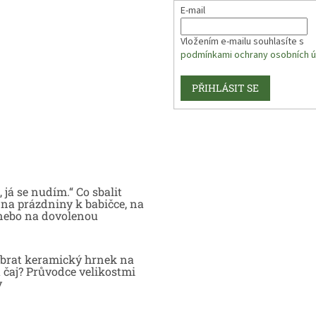
E-mail
Vložením e-mailu souhlasíte s
podmínkami ochrany osobních ú
PŘIHLÁSIT SE
 já se nudím.“ Co sbalit
na prázdniny k babičce, na
nebo na dovolenou
brat keramický hrnek na
 čaj? Průvodce velikostmi
y