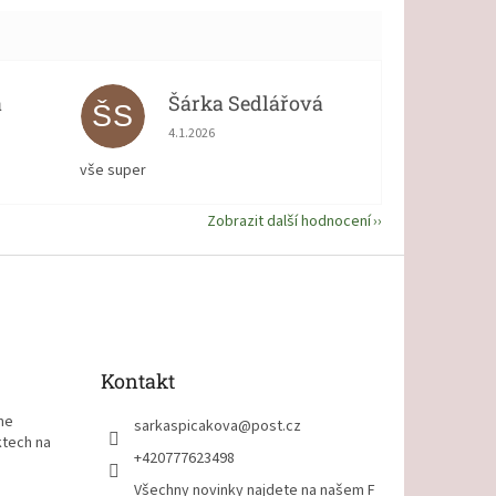
á
Šárka Sedlářová
ŠS
 5 z 5 hvězdiček.
Hodnocení obchodu je 5 z 5 hvězdiček.
4.1.2026
vše super
Zobrazit další hodnocení
Kontakt
me
sarkaspicakova
@
post.cz
ktech na
+420777623498
Všechny novinky najdete na našem F