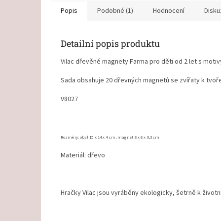
Popis
Podobné (1)
Hodnocení
Disku
Detailní popis produktu
Vilac dřevěné magnety Farma pro děti od 2 let s motivy
Sada obsahuje 20 dřevných magnetů se zvířaty k tvořen
V8027
Rozměry: obal 15 x 14 x 4 cm, magnet 6 x 6 x 0,3 cm
Materiál: dřevo
Hračky Vilac jsou vyráběny ekologicky, šetrně k životn