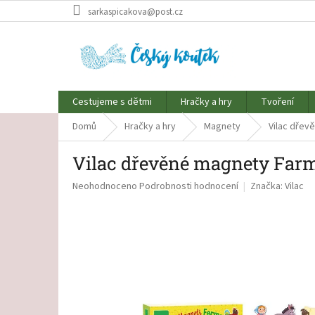
Přejít
sarkaspicakova@post.cz
na
obsah
Cestujeme s dětmi
Hračky a hry
Tvoření
Domů
Hračky a hry
Magnety
Vilac dřev
Vilac dřevěné magnety Far
Průměrné
Neohodnoceno
Podrobnosti hodnocení
Značka:
Vilac
hodnocení
produktu
je
0,0
z
5
hvězdiček.