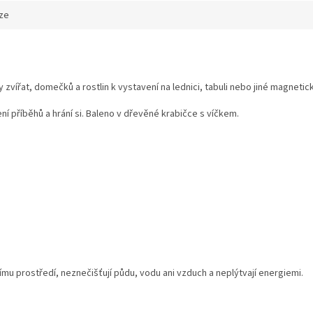
ze
 zvířat, domečků a rostlin k vystavení na lednici, tabuli nebo jiné magnetic
í příběhů a hrání si. Baleno v dřevěné krabičce s víčkem.
ímu prostředí, neznečišťují půdu, vodu ani vzduch a neplýtvají energiemi.