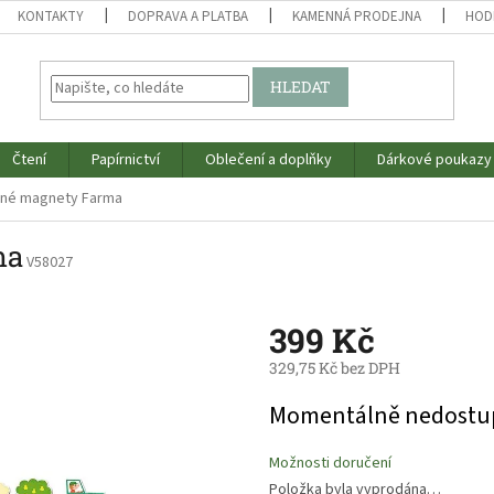
KONTAKTY
DOPRAVA A PLATBA
KAMENNÁ PRODEJNA
HOD
HLEDAT
Čtení
Papírnictví
Oblečení a doplňky
Dárkové poukazy
ěné magnety Farma
ma
V58027
399 Kč
329,75 Kč bez DPH
Měrná
Momentálně nedostu
cena:
Možnosti doručení
Položka byla vyprodána…