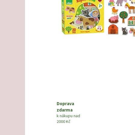
Doprava
zdarma
k nákupu nad
2000 Kč