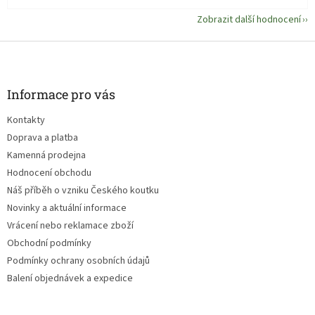
Zobrazit další hodnocení
Z
á
p
a
Informace pro vás
t
Kontakty
í
Doprava a platba
Kamenná prodejna
Hodnocení obchodu
Náš příběh o vzniku Českého koutku
Novinky a aktuální informace
Vrácení nebo reklamace zboží
Obchodní podmínky
Podmínky ochrany osobních údajů
Balení objednávek a expedice