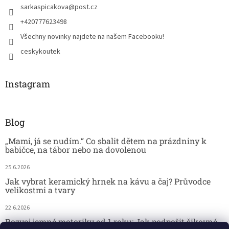
sarkaspicakova
@
post.cz
+420777623498
Všechny novinky najdete na našem Facebooku!
ceskykoutek
Instagram
Blog
„Mami, já se nudím.“ Co sbalit dětem na prázdniny k
babičce, na tábor nebo na dovolenou
25.6.2026
Jak vybrat keramický hrnek na kávu a čaj? Průvodce
velikostmi a tvary
22.6.2026
Rozvoj jemné motoriky od 1 roku: Jak podpořit šikovné