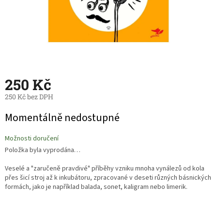
250 Kč
250 Kč bez DPH
Měrná
Momentálně nedostupné
cena:
Možnosti doručení
Položka byla vyprodána…
Veselé a "zaručeně pravdivé" příběhy vzniku mnoha vynálezů od kola
přes šicí stroj až k inkubátoru, zpracované v deseti různých básnických
formách, jako je například balada, sonet, kaligram nebo limerik.