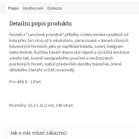
Popis
Hodnocení
Diskuze
Detailní popis produktu
Veselé a "zaručeně pravdivé" příběhy vzniku mnoha vynálezů od
kola přes šicí stroj až k inkubátoru, zpracované v deseti různých
básnických formách, jako je například balada, sonet, kaligram
nebo limerik. Každou báseň doprovází vtipná a výstižná ilustrace
a kniha tak, kromě nenápadného poučení o možnostech
poetických forem, nabízí především desítky básniček, které
dětského čtenáře určitě rozesmějí.
Pro děti 8 - 14 let.
Rozměry: 21,3 x 21,5 cm, 140 stran