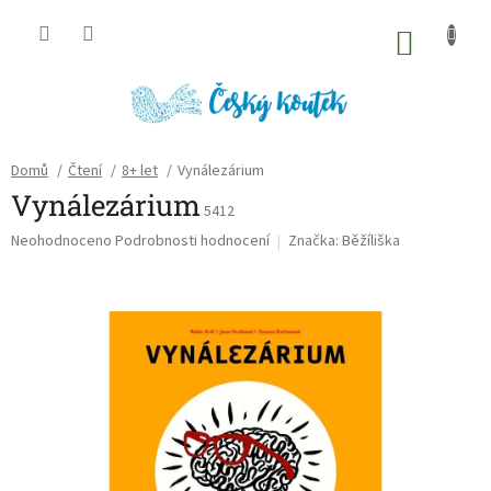
Přejít
na
NÁKU
obsah
KOŠÍK
Domů
/
Čtení
/
8+ let
/
Vynálezárium
Vynálezárium
5412
Průměrné
Neohodnoceno
Podrobnosti hodnocení
Značka:
Běžíliška
hodnocení
produktu
je
0,0
z
5
hvězdiček.