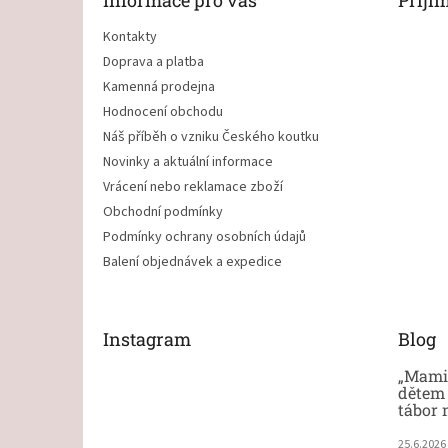
Informace pro vás
Přijí
í
Kontakty
Doprava a platba
Kamenná prodejna
Hodnocení obchodu
Náš příběh o vzniku Českého koutku
Novinky a aktuální informace
Vrácení nebo reklamace zboží
Obchodní podmínky
Podmínky ochrany osobních údajů
Balení objednávek a expedice
Instagram
Blog
„Mami,
dětem 
tábor 
25.6.2026