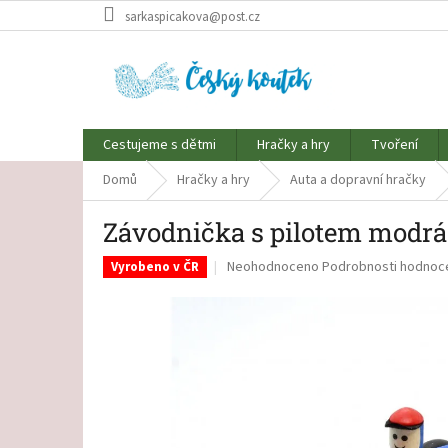
Přejít
sarkaspicakova@post.cz
na
obsah
Cestujeme s dětmi
Hračky a hry
Tvoření
Domů
Hračky a hry
Auta a dopravní hračky
Závodnička s pilotem modrá
Průměrné
Neohodnoceno
Podrobnosti hodnoc
Vyrobeno v ČR
hodnocení
produktu
je
0,0
z
5
hvězdiček.