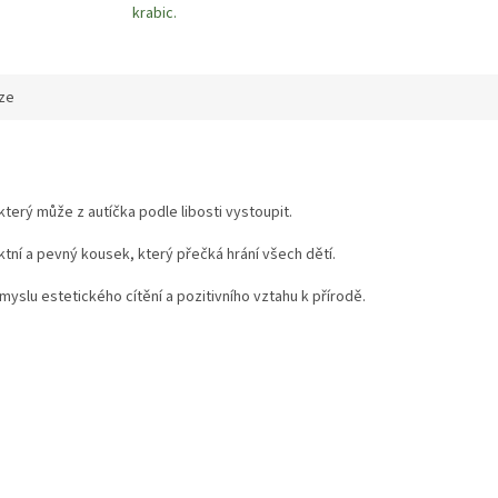
krabic.
ze
erý může z autíčka podle libosti vystoupit.
ní a pevný kousek, který přečká hrání všech dětí.
myslu estetického cítění a pozitivního vztahu k přírodě.