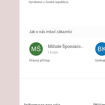
Vyrobeno v české republice.
Miluše Šponiarová
MŠ
B
Hodnocení obchodu je 5 z 5 hvězdiček.
7.8.2026
Úžasný přístup
Vynikaj
Z
á
p
a
t