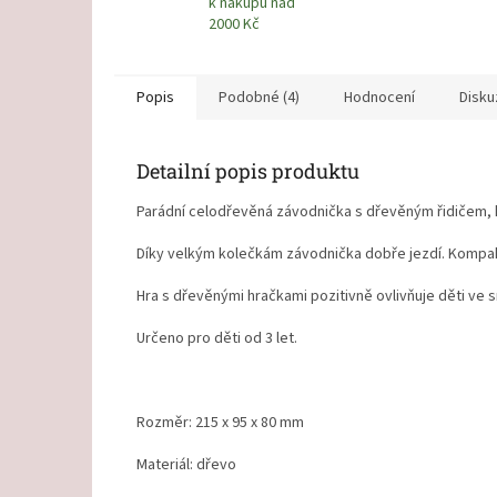
k nákupu nad
2000 Kč
Popis
Podobné (4)
Hodnocení
Disku
Detailní popis produktu
Parádní celodřevěná závodnička s dřevěným řidičem, kt
Díky velkým kolečkám závodnička dobře jezdí. Kompakt
Hra s dřevěnými hračkami pozitivně ovlivňuje děti ve s
Určeno pro děti od 3 let.
Rozměr:
215 x 95 x 80 mm
Materiál: dřevo