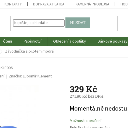
KONTAKTY
DOPRAVA A PLATBA
KAMENNÁ PRODEJNA
HOD
HLEDAT
Čtení
Papírnictví
Oblečení a doplňky
Dárkové poukazy
Závodnička s pilotem modrá
KLE006
ení
Značka:
Lubomír Klement
329 Kč
271,90 Kč bez DPH
Měrná
Momentálně nedostu
cena:
Možnosti doručení
Položka byla vyprodána…