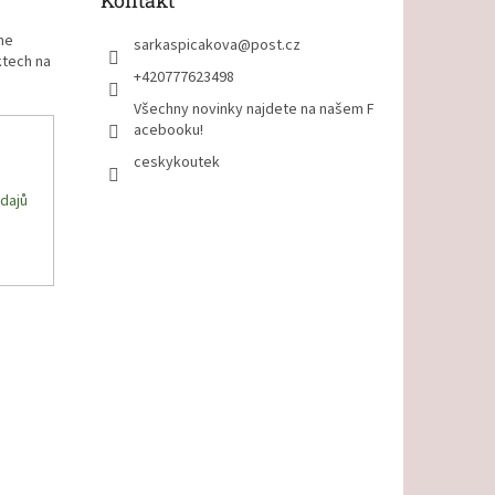
Kontakt
me
sarkaspicakova
@
post.cz
ktech na
+420777623498
Všechny novinky najdete na našem F
acebooku!
ceskykoutek
dajů