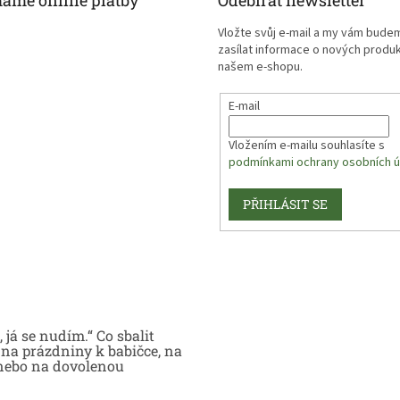
máme online platby
Odebírat newsletter
Vložte svůj e-mail a my vám bude
zasílat informace o nových produ
našem e-shopu.
E-mail
Vložením e-mailu souhlasíte s
podmínkami ochrany osobních ú
PŘIHLÁSIT SE
 já se nudím.“ Co sbalit
na prázdniny k babičce, na
nebo na dovolenou