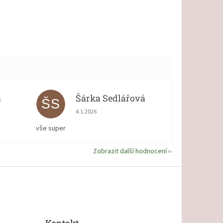
á
Šárka Sedlářová
ŠS
 5 z 5 hvězdiček.
Hodnocení obchodu je 5 z 5 hvězdiček.
4.1.2026
vše super
Zobrazit další hodnocení