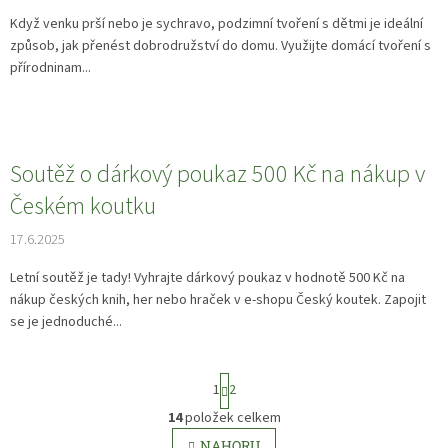
Když venku prší nebo je sychravo, podzimní tvoření s dětmi je ideální
způsob, jak přenést dobrodružství do domu. Využijte domácí tvoření s
přírodninam...
Soutěž o dárkový poukaz 500 Kč na nákup v
Českém koutku
17.6.2025
Letní soutěž je tady! Vyhrajte dárkový poukaz v hodnotě 500 Kč na
nákup českých knih, her nebo hraček v e-shopu Český koutek. Zapojit
se je jednoduché...
S
1
2
t
r
14
položek celkem
O
á
v
NAHORU