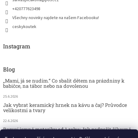
sarkaspicakova
@
post.cz
+420777623498
Všechny novinky najdete na našem Facebooku!
ceskykoutek
Instagram
Blog
„Mami, já se nudím.“ Co sbalit dětem na prázdniny k
babičce, na tábor nebo na dovolenou
25.6.2026
Jak vybrat keramický hrnek na kávu a čaj? Průvodce
velikostmi a tvary
22.6.2026
Rozvoj jemné motoriky od 1 roku: Jak podpořit šikovné
dětské ručičky hrou