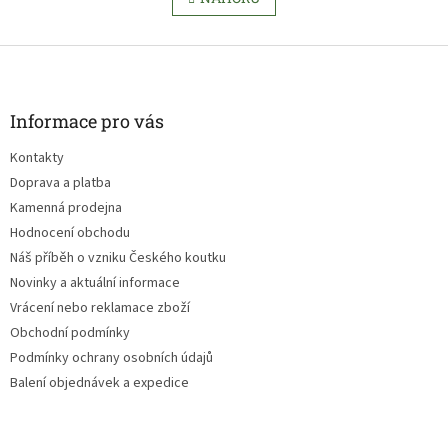
n
l
k
á
o
v
Z
d
á
a
á
n
c
p
í
í
a
Informace pro vás
p
t
r
Kontakty
í
v
Doprava a platba
k
y
Kamenná prodejna
v
Hodnocení obchodu
ý
Náš příběh o vzniku Českého koutku
p
i
Novinky a aktuální informace
s
Vrácení nebo reklamace zboží
u
Obchodní podmínky
Podmínky ochrany osobních údajů
Balení objednávek a expedice