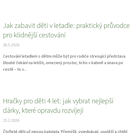
Jak zabavit děti v letadle: praktický průvodce
pro klidnější cestování
28.5.2026
Cestování letadlem s dětmi může být pro rodiče stresující představa.
Dlouhé čekání na letišti, omezený prostor, ticho v kabině a únava po
cestě – to v...
Hračky pro děti 4 let: jak vybrat nejlepší
dárky, které opravdu rozvíjejí
25.2.2026
Čtyřleté děti už nejsou batolata. Přemýšlí, vyjednávají, soutěží a chtějí