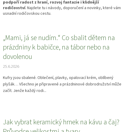
podpoří radost z hraní, rozvoj fantazie i klidnější
rodičovství
. Najdete tu i návody, doporučení a novinky, které vám
usnadní rodičovskou cestu.
V
„Mami, já se nudím.“ Co sbalit dětem na
ý
prázdniny k babičce, na tábor nebo na
p
dovolenou
i
s
25.6.2026
č
l
Kufry jsou sbalené. Oblečení, plavky, opalovací krém, oblíbený
á
plyšák… Všechno je připravené a prázdninové dobrodružství může
n
začít. Jenže každý rodi...
k
ů
Jak vybrat keramický hrnek na kávu a čaj?
Průvodce velikostmi a tvary