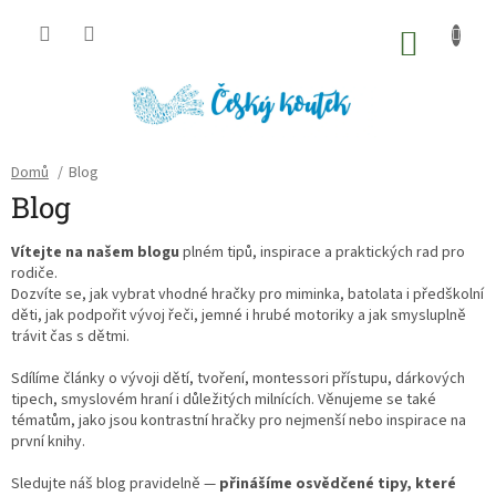
Přejít
na
NÁKU
obsah
KOŠÍK
Domů
/
Blog
Blog
Vítejte na našem blogu
plném tipů, inspirace a praktických rad pro
rodiče.
Dozvíte se, jak vybrat vhodné hračky pro miminka, batolata i předškolní
děti, jak podpořit vývoj řeči, jemné i hrubé motoriky a jak smysluplně
trávit čas s dětmi.
Sdílíme články o vývoji dětí, tvoření, montessori přístupu, dárkových
tipech, smyslovém hraní i důležitých milnících. Věnujeme se také
tématům, jako jsou kontrastní hračky pro nejmenší nebo inspirace na
první knihy.
Sledujte náš blog pravidelně —
přinášíme osvědčené tipy, které