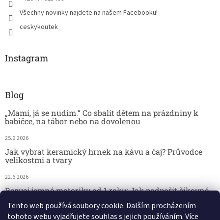
Všechny novinky najdete na našem Facebooku!
ceskykoutek
Instagram
Blog
„Mami, já se nudím.“ Co sbalit dětem na prázdniny k
babičce, na tábor nebo na dovolenou
25.6.2026
Jak vybrat keramický hrnek na kávu a čaj? Průvodce
velikostmi a tvary
22.6.2026
Rozvoj jemné motoriky od 1 roku: Jak podpořit šikovné
dětské ručičky hrou
Tento web používá soubory cookie. Dalším procházením
tohoto webu vyjadřujete souhlas s jejich používáním. Více
18.6.2026