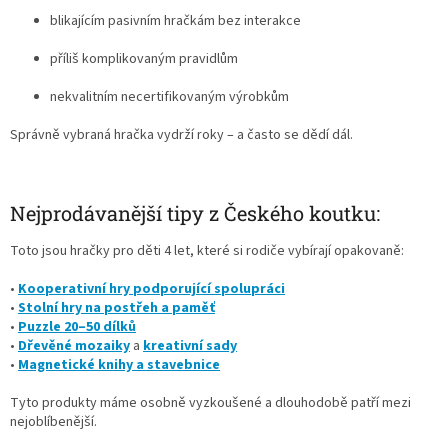
blikajícím pasivním hračkám bez interakce
příliš komplikovaným pravidlům
nekvalitním necertifikovaným výrobkům
Správně vybraná hračka vydrží roky – a často se dědí dál.
Nejprodávanější tipy z Českého koutku:
Toto jsou hračky pro děti 4 let, které si rodiče vybírají opakovaně:
•
Kooperativní hry podporující spolupráci
•
Stolní hry na postřeh a paměť
•
Puzzle 20–50 dílků
•
Dřevěné mozaiky
a
kreativní sady
•
Magnetické knihy a stavebnice
Tyto produkty máme osobně vyzkoušené a dlouhodobě patří mezi
nejoblíbenější.