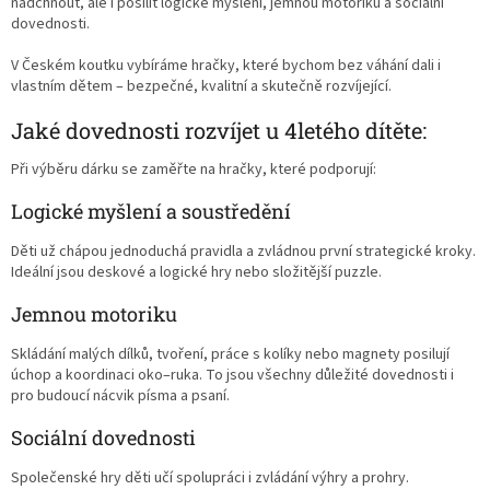
nadchnout, ale i posílit logické myšlení, jemnou motoriku a sociální
dovednosti.
V Českém koutku vybíráme hračky, které bychom bez váhání dali i
vlastním dětem – bezpečné, kvalitní a skutečně rozvíjející.
Jaké dovednosti rozvíjet u 4letého dítěte:
Při výběru dárku se zaměřte na hračky, které podporují:
Logické myšlení a soustředění
Děti už chápou jednoduchá pravidla a zvládnou první strategické kroky.
Ideální jsou deskové a logické hry nebo složitější puzzle.
Jemnou motoriku
Skládání malých dílků, tvoření, práce s kolíky nebo magnety posilují
úchop a koordinaci oko–ruka. To jsou všechny důležité dovednosti i
pro budoucí nácvik písma a psaní.
Sociální dovednosti
Společenské hry děti učí spolupráci i zvládání výhry a prohry.