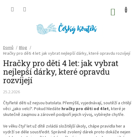
Přejít
na
NÁKU
obsah
KOŠÍK
Domů
/
Blog
/
Hračky pro děti 4 let: jak vybrat nejlepší dárky, které opravdu rozvíjejí
Hračky pro děti 4 let: jak vybrat
nejlepší dárky, které opravdu
rozvíjejí
25.2.2026
Čtyřleté děti už nejsou batolata. Přemýšlí, vyjednávají, soutěží a chtějí
věci „jako velcí“. Pokud hledáte
hračky pro děti od 4 let
, které je
skutečně zaujmou a zároveň podpoří jejich vývoj, vybírejte chytře.
Ve věku čtyř let už dítě zvládá složitější úkoly, chápe pravidla her a
vydrží se déle soustředit. Správně zvolený dárek proto dokáže nejen