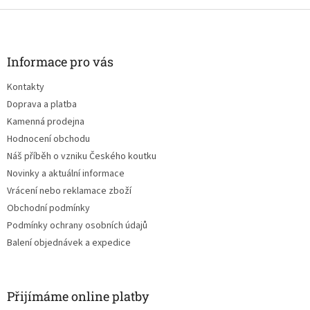
Z
á
p
a
Informace pro vás
t
Kontakty
í
Doprava a platba
Kamenná prodejna
Hodnocení obchodu
Náš příběh o vzniku Českého koutku
Novinky a aktuální informace
Vrácení nebo reklamace zboží
Obchodní podmínky
Podmínky ochrany osobních údajů
Balení objednávek a expedice
Přijímáme online platby