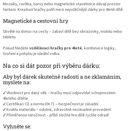
Mozaiky, razítka, barvy nebo magnetické stavebnice dávají prostor
fantazii. Kreativní hračky patří mezi nejvděčnější dárky pro 4leté dítě.
Magnetické a cestovní hry
Skvělé na doma i na cesty – zabaví dítě bez obrazovky, mobilu nebo
tabletu.
Pokud hledáte
vzdělávací hračky pro 4leté
, kombinace logiky,
tvoření a pohybu je ideální volba.
Na co si dát pozor při výběru dárku:
Aby byl dárek skutečně radostí a ne zklamáním,
myslete na:
✔ Vhodnost pro daný věk – hračky musí odpovídat schopnostem
4letého dítěte
✔ Certifikaci CE a normu EN 71 – bezpečnost je zásadní
✔ Kvalitu materiálu – odolné, zdravotně nezávadné provedení
✔ Přiměřenou náročnost – příliš složitá hra dítě rychle odradí
Vyhněte se: