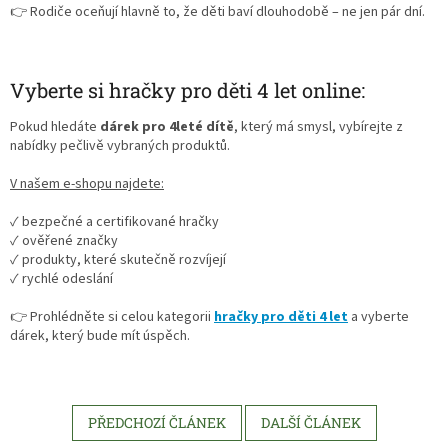
👉 Rodiče oceňují hlavně to, že děti baví dlouhodobě – ne jen pár dní.
Vyberte si hračky pro děti 4 let online:
Pokud hledáte
dárek pro 4leté dítě
, který má smysl, vybírejte z
nabídky pečlivě vybraných produktů.
V našem e-shopu najdete:
✓ bezpečné a certifikované hračky
✓ ověřené značky
✓ produkty, které skutečně rozvíjejí
✓ rychlé odeslání
👉 Prohlédněte si celou kategorii
hračky pro děti 4 let
a vyberte
dárek, který bude mít úspěch.
PŘEDCHOZÍ ČLÁNEK
DALŠÍ ČLÁNEK