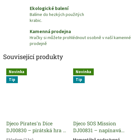
Ekologické balení
Balíme do hezkých použitých
krabic.
Kamenná prodejna
Hračky si můžete prohlédnout osobně v naší kamenné
prodejně
Související produkty
Novinka
Novinka
Tip
Tip
Djeco Pirates'n Dice
Djeco SOS Mission
DJ00830 – pirátská hra s
DJ00831 – napínavá
kostkami pro děti
strategická hra s
Skladem
(2 ks)
Momentálně nedostupné