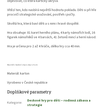
objevovat, co která kartičky ukrývá.
Vítězí ten, kdo nasbírá největší hodnotu pokladu. Děti si při hře
procvičí strategické uvažování, postřeh i počty.
Skvělá hra, která baví děti a s nimi i hravé dospělé.
Hra obsahuje: 81 karet herního plánu, 4 karty námořích lodí, 16
figurek námořníků ve 4 barvách, 41 žetonů mincí a herní návod.
Hra je určena pro 2 až 4 hráče, délka hry cca 40 min.
Rozměr: balení 24,2 x 24,2 x 5 cm
Materiál: karton
Vyrobeno v České republice
Doplňkové parametry
Deskové hry pro děti – rodinná zábava a
Kategorie
:
strategie