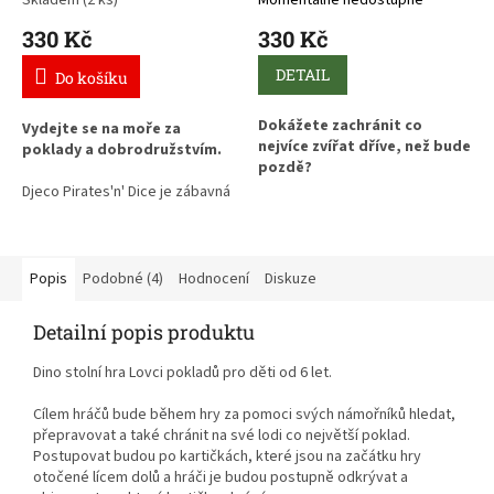
kostkami
330 Kč
330 Kč
DETAIL
Do košíku
Dokážete zachránit co
Vydejte se na moře za
nejvíce zvířat dříve, než bude
poklady a dobrodružstvím.
pozdě?
Djeco Pirates'n' Dice je zábavná
Djeco SOS Mission je napínavá
pirátská hra, ve které hráči
strategická hra s kostkami, ve
pomocí kostek a karet získávají
které hráči zachraňují zvířata z
poklady, plánují své tahy a snaží
veterinární kliniky ohrožené
se přelstít soupeře. Každé
Popis
Podobné (4)
Hodnocení
Diskuze
požárem. Každé rozhodnutí
hození kostkou může změnit
může ovlivnit výsledek hry, a
průběh celé hry a přinést cestu
Detailní popis produktu
proto je potřeba dobře
k vítězství.
plánovat a zvolit správnou
Dino stolní hra Lovci pokladů pro děti od 6 let.
taktiku.
Cílem hráčů bude během hry za pomoci svých námořníků hledat,
přepravovat a také chránit na své lodi co největší poklad.
Postupovat budou po kartičkách, které jsou na začátku hry
otočené lícem dolů a hráči je budou postupně odkrývat a