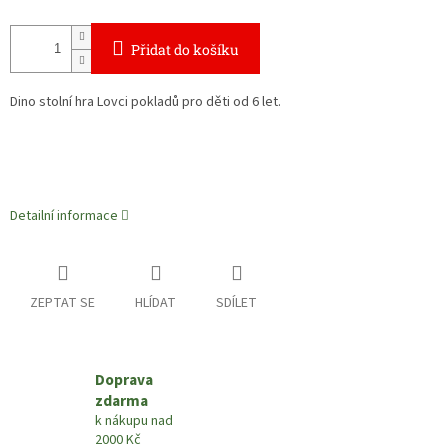
Přidat do košíku
Dino stolní hra Lovci pokladů pro děti od 6 let.
Detailní informace
ZEPTAT SE
HLÍDAT
SDÍLET
Doprava
zdarma
k nákupu nad
2000 Kč