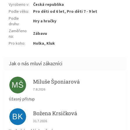
Vyrobeno v
:
Česká republika
Podle věku
:
Pro děti od 6 let, Pro děti 7 - 9 let
Podle
Hry a hračky
druhu
:
Zaměřeno
Zábavu
na
:
Pro koho
:
Holka, Kluk
Miluše Šponiarová
MŠ
Hodnocení obchodu je 5 z 5 hvězdiček.
7.8.2026
Úžasný přístup
Božena Krsičková
BK
Hodnocení obchodu je 5 z 5 hvězdiček.
31.7.2026