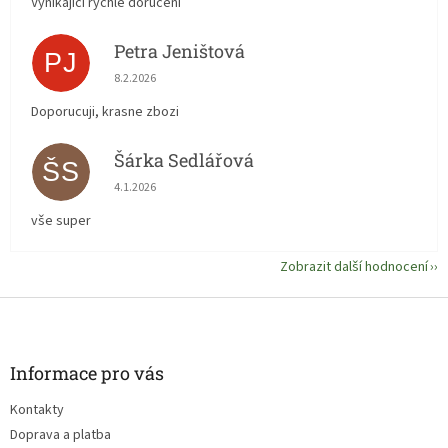
Vynikající rychlé doručení
Petra Jeništová
PJ
Hodnocení obchodu je 5 z 5 hvězdiček.
8.2.2026
Doporucuji, krasne zbozi
Šárka Sedlářová
ŠS
Hodnocení obchodu je 5 z 5 hvězdiček.
4.1.2026
vše super
Zobrazit další hodnocení
Z
á
p
a
Informace pro vás
t
Kontakty
í
Doprava a platba