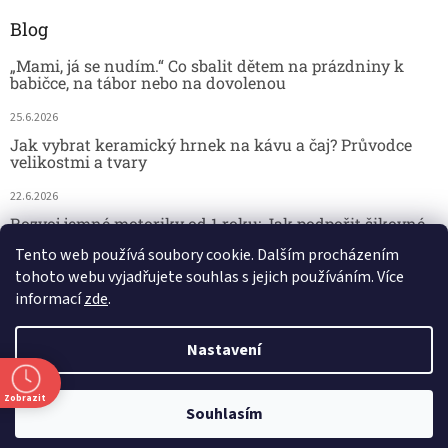
Blog
„Mami, já se nudím.“ Co sbalit dětem na prázdniny k
babičce, na tábor nebo na dovolenou
25.6.2026
Jak vybrat keramický hrnek na kávu a čaj? Průvodce
velikostmi a tvary
22.6.2026
Rozvoj jemné motoriky od 1 roku: Jak podpořit šikovné
dětské ručičky hrou
Tento web používá soubory cookie. Dalším procházením
tohoto webu vyjadřujete souhlas s jejich používáním. Více
18.6.2026
informací
zde
.
Nastavení
Vytvořil Shoptet
Zobrazit
29.7. kamenná prodejna - DOVOLENÁ. 🚚 Doprava zdarma při nákupu
Copyright 2026
Český koutek
. Všechna práva vyhrazena.
Souhlasím
nad 2 000 Kč