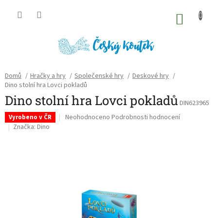
Přejít
na
NÁKU
obsah
KOŠÍK
Domů
/
Hračky a hry
/
Společenské hry
/
Deskové hry
/
Dino stolní hra Lovci pokladů
Dino stolní hra Lovci pokladů
DIN623965
Průměrné
Neohodnoceno
Podrobnosti hodnocení
Vyrobeno v ČR
hodnocení
Značka:
Dino
produktu
je
0,0
z
5
hvězdiček.