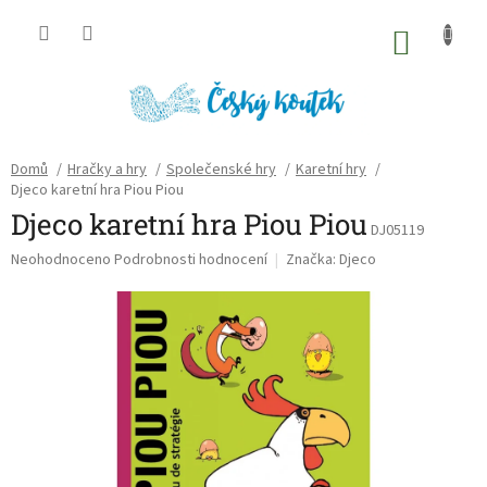
Přejít
na
NÁKU
obsah
KOŠÍK
Domů
/
Hračky a hry
/
Společenské hry
/
Karetní hry
/
Djeco karetní hra Piou Piou
Djeco karetní hra Piou Piou
DJ05119
Průměrné
Neohodnoceno
Podrobnosti hodnocení
Značka:
Djeco
hodnocení
produktu
je
0,0
z
5
hvězdiček.