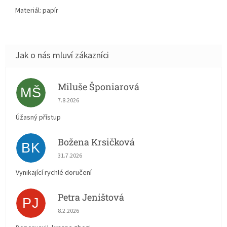
Materiál: papír
Miluše Šponiarová
MŠ
Hodnocení obchodu je 5 z 5 hvězdiček.
7.8.2026
Úžasný přístup
Božena Krsičková
BK
Hodnocení obchodu je 5 z 5 hvězdiček.
31.7.2026
Vynikající rychlé doručení
Petra Jeništová
PJ
Hodnocení obchodu je 5 z 5 hvězdiček.
8.2.2026