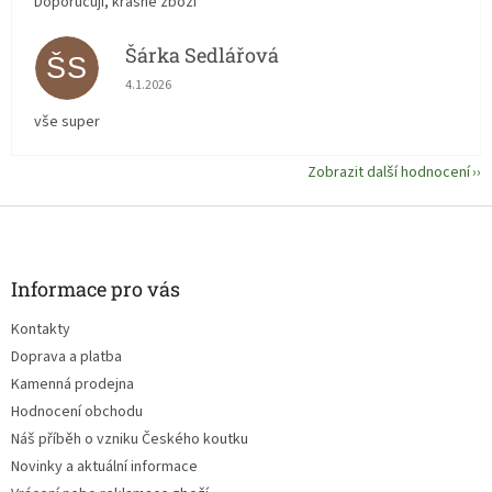
Doporucuji, krasne zbozi
Šárka Sedlářová
ŠS
Hodnocení obchodu je 5 z 5 hvězdiček.
4.1.2026
vše super
Zobrazit další hodnocení
Z
á
p
a
Informace pro vás
t
Kontakty
í
Doprava a platba
Kamenná prodejna
Hodnocení obchodu
Náš příběh o vzniku Českého koutku
Novinky a aktuální informace