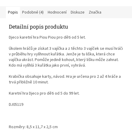
Popis
Podobné (4)
Hodnocení
Diskuze
Značka
Detailní popis produktu
Djeco karetní hra Piou Piou pro děti od 5 let.
Úkolem hráčů je získat 3 vajíčka a z těchto 3 vajíček se musí hráči
v průběhu hry vylíhnout kuřátka. Jenže je tu liška, která chce
vajíčka ukrást. Pomůže jedině kohout, který lišku může zahnat.
Kdo má vylíhlá 3 kuřátka jako první, vyhrává.
Krabička obsahuje karty, návod. Hra je určena pro 2 až 4 hráče a
trvá přibližně 10 minut.
Karetní hra Djeco pro děti od 5 do 99 let.
DJ05119
Rozměry: 8,5 x 11,7 x 2,5 cm