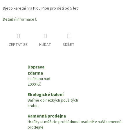
Djeco karetní hra Piou Piou pro děti od 5 let.
Detailní informace
ZEPTAT SE
HLÍDAT
SDÍLET
Doprava
zdarma
k nákupu nad
2000 Kč
Ekologické balení
Balíme do hezkých použitých
krabic.
Kamenná prodejna
Hračky si můžete prohlédnout osobně v naší kamenné
prodejně