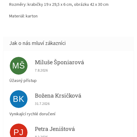
Rozměry: krabičky 19 x 29,5 x 6 cm, obrázku
42 x 30 cm
Materiál: karton
Miluše Šponiarová
MŠ
Hodnocení obchodu je 5 z 5 hvězdiček.
7.8.2026
Úžasný přístup
Božena Krsičková
BK
Hodnocení obchodu je 5 z 5 hvězdiček.
31.7.2026
Vynikající rychlé doručení
Petra Jeništová
PJ
Hodnocení obchodu je 5 z 5 hvězdiček.