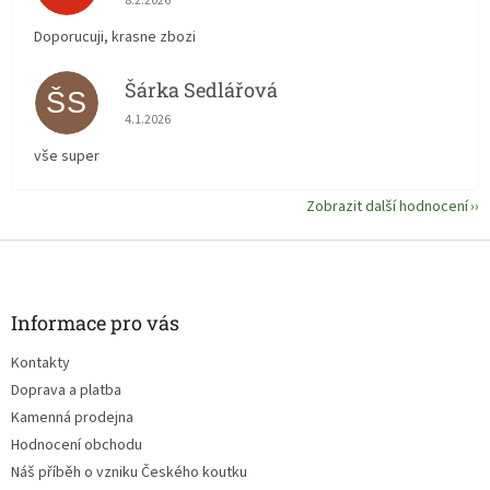
8.2.2026
Doporucuji, krasne zbozi
Šárka Sedlářová
ŠS
Hodnocení obchodu je 5 z 5 hvězdiček.
4.1.2026
vše super
Zobrazit další hodnocení
Z
á
p
a
Informace pro vás
t
Kontakty
í
Doprava a platba
Kamenná prodejna
Hodnocení obchodu
Náš příběh o vzniku Českého koutku