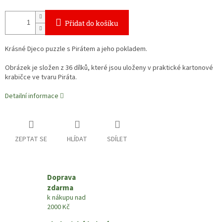
Přidat do košíku
Krásné Djeco puzzle s Pirátem a jeho pokladem.
Obrázek je složen z 36 dílků, které jsou uloženy v praktické kartonové
krabičce ve tvaru Piráta.
Detailní informace
ZEPTAT SE
HLÍDAT
SDÍLET
Doprava
zdarma
k nákupu nad
2000 Kč