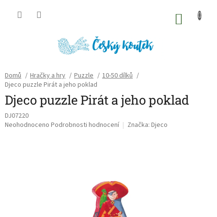
Přejít
na
NÁKU
obsah
KOŠÍK
Domů
/
Hračky a hry
/
Puzzle
/
10-50 dílků
/
Djeco puzzle Pirát a jeho poklad
Djeco puzzle Pirát a jeho poklad
DJ07220
Průměrné
Neohodnoceno
Podrobnosti hodnocení
Značka:
Djeco
hodnocení
produktu
je
0,0
z
5
hvězdiček.