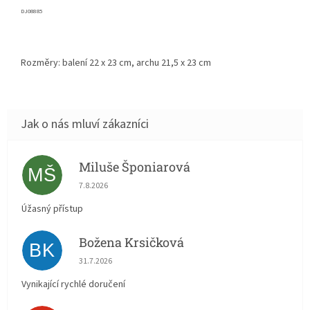
DJ0
8885
Rozměry: balení
22 x 23
cm, archu 21,5 x 23 cm
Miluše Šponiarová
MŠ
Hodnocení obchodu je 5 z 5 hvězdiček.
7.8.2026
Úžasný přístup
Božena Krsičková
BK
Hodnocení obchodu je 5 z 5 hvězdiček.
31.7.2026
Vynikající rychlé doručení