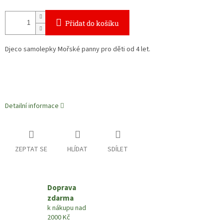
Přidat do košíku
Djeco samolepky Mořské panny pro děti od 4 let.
Detailní informace
ZEPTAT SE
HLÍDAT
SDÍLET
Doprava
zdarma
k nákupu nad
2000 Kč