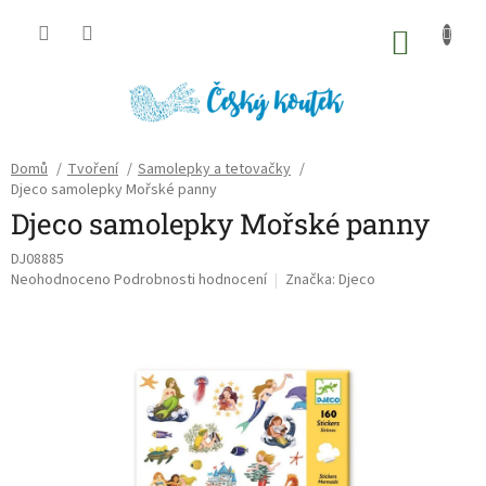
Přejít
na
NÁKU
obsah
KOŠÍK
Domů
/
Tvoření
/
Samolepky a tetovačky
/
Djeco samolepky Mořské panny
Djeco samolepky Mořské panny
DJ08885
Průměrné
Neohodnoceno
Podrobnosti hodnocení
Značka:
Djeco
hodnocení
produktu
je
0,0
z
5
hvězdiček.