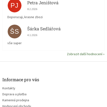
Petra Jeništová
PJ
Hodnocení obchodu je 5 z 5 hvězdiček.
8.2.2026
Doporucuji, krasne zbozi
Šárka Sedlářová
ŠS
Hodnocení obchodu je 5 z 5 hvězdiček.
4.1.2026
vše super
Zobrazit další hodnocení
Z
á
p
a
Informace pro vás
t
Kontakty
í
Doprava a platba
Kamenná prodejna
Hodnocení obchodu