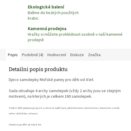
Ekologické balení
Balíme do hezkých použitých
krabic.
Kamenná prodejna
Hračky si můžete prohlédnout osobně v naší kamenné
prodejně
Popis
Podobné (4)
Hodnocení
Diskuze
Značka
Detailní popis produktu
Djeco samolepky Mořské panny pro děti od 4 let.
Sada obsahuje 4 archy samolepek (vždy 2 archy jsou se stejným
motivem), na kterých je celkem 160 samolepek.
Tvoření dětí podporuje jejich zručnost, trpělivost, představivost, koncentraci,
kreativitu a také
velmi důležitou relaxaci.
Vhodné pro děti od 4 do 8 let.