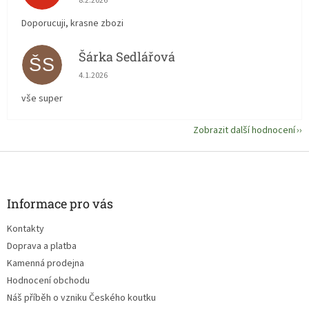
8.2.2026
Doporucuji, krasne zbozi
Šárka Sedlářová
ŠS
Hodnocení obchodu je 5 z 5 hvězdiček.
4.1.2026
vše super
Zobrazit další hodnocení
Z
á
p
a
Informace pro vás
t
Kontakty
í
Doprava a platba
Kamenná prodejna
Hodnocení obchodu
Náš příběh o vzniku Českého koutku