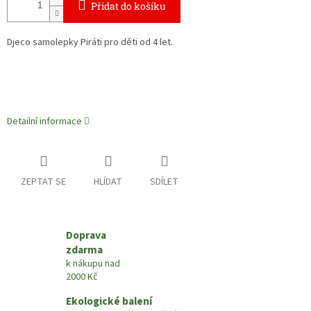
Přidat do košíku
Djeco samolepky Piráti pro děti od 4 let.
Detailní informace
ZEPTAT SE
HLÍDAT
SDÍLET
Doprava
zdarma
k nákupu nad
2000 Kč
Ekologické balení