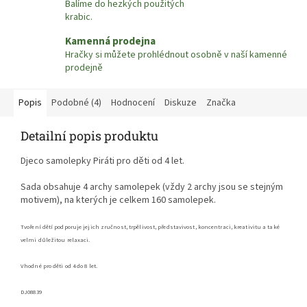
Balíme do hezkých použitých
krabic.
Kamenná prodejna
Hračky si můžete prohlédnout osobně v naší kamenné
prodejně
Popis
Podobné (4)
Hodnocení
Diskuze
Značka
Detailní popis produktu
Djeco samolepky Piráti pro děti od 4 let.
Sada obsahuje 4 archy samolepek (vždy 2 archy jsou se stejným
motivem), na kterých je celkem 160 samolepek.
Tvoření dětí podporuje jejich zručnost, trpělivost, představivost, koncentraci,
kreativitu a také
velmi důležitou relaxaci.
Vhodné pro děti od 4 do 8 let.
DJ0
8839