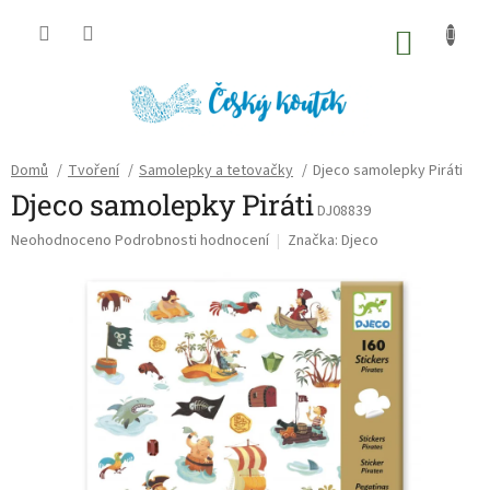
Přejít
na
NÁKU
obsah
KOŠÍK
Domů
/
Tvoření
/
Samolepky a tetovačky
/
Djeco samolepky Piráti
Djeco samolepky Piráti
DJ08839
Průměrné
Neohodnoceno
Podrobnosti hodnocení
Značka:
Djeco
hodnocení
produktu
je
0,0
z
5
hvězdiček.