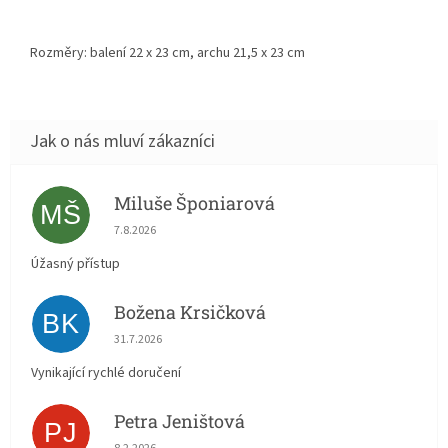
Rozměry: balení
22 x 23
cm, archu 21,5 x 23 cm
Miluše Šponiarová
MŠ
Hodnocení obchodu je 5 z 5 hvězdiček.
7.8.2026
Úžasný přístup
Božena Krsičková
BK
Hodnocení obchodu je 5 z 5 hvězdiček.
31.7.2026
Vynikající rychlé doručení
Petra Jeništová
PJ
Hodnocení obchodu je 5 z 5 hvězdiček.