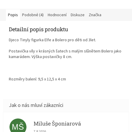
sestaví a vyzdobí vlastní
domeček včetně nábytku,
doplňků i malé postavičky. Po
Popis
Podobné (4)
Hodnocení
Diskuze
Značka
dokončení se domeček zavře a
stane se krásným místem pro
Detailní popis produktu
uchování celého vytvořeného
světa.
Djeco Tinyly figurka Elfe a Bolero pro děti od 3let.
Postavička víly v krásných šatech s malým slůnětem Bolero jako
kamarádem. Výška postavičky 8 cm.
Rozměry balení: 9,5 x 12,5 x 4 cm
Miluše Šponiarová
MŠ
Hodnocení obchodu je 5 z 5 hvězdiček.
7.8.2026