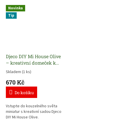
Novinka
Tip
Djeco DIY Mi House Olive
– kreativní domeček k
sestavení s mini
Skladem
(1 ks)
postavičkou
670 Kč
Do košíku
Vstupte do kouzelného světa
miniatur s kreativní sadou Djeco
DIY Mi House Olive.
Děti si krok za krokem namalují,