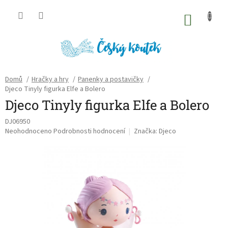
Přejít
na
NÁKU
obsah
KOŠÍK
Domů
/
Hračky a hry
/
Panenky a postavičky
/
Djeco Tinyly figurka Elfe a Bolero
Djeco Tinyly figurka Elfe a Bolero
DJ06950
Průměrné
Neohodnoceno
Podrobnosti hodnocení
Značka:
Djeco
hodnocení
produktu
je
0,0
z
5
hvězdiček.