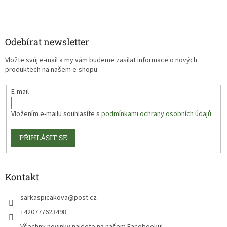
Odebírat newsletter
Vložte svůj e-mail a my vám budeme zasílat informace o nových
produktech na našem e-shopu.
E-mail
Vložením e-mailu souhlasíte s
podmínkami ochrany osobních údajů
PŘIHLÁSIT SE
Kontakt
sarkaspicakova
@
post.cz
+420777623498
Všechny novinky najdete na našem Facebooku!