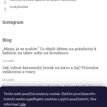
ceskykoutek
Instagram
Blog
„Mami, já se nudím.“ Co sbalit dětem na prázdniny k
babičce, na tábor nebo na dovolenou
25.6.2026
Jak vybrat keramický hrnek na kávu a čaj? Průvodce
velikostmi a tvary
22.6.2026
Rozvoj jemné motoriky od 1 roku: Jak podpořit šikovné
dětské ručičky hrou
Tento web používá soubory cookie. Dalším procházením
tohoto webu vyjadřujete souhlas s jejich používáním. Více
18.6.2026
informací
zde
.