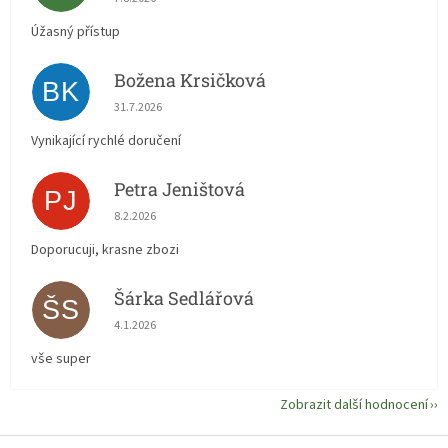
Úžasný přístup
Božena Krsičková
BK
Hodnocení obchodu je 5 z 5 hvězdiček.
31.7.2026
Vynikající rychlé doručení
Petra Jeništová
PJ
Hodnocení obchodu je 5 z 5 hvězdiček.
8.2.2026
Doporucuji, krasne zbozi
Šárka Sedlářová
ŠS
Hodnocení obchodu je 5 z 5 hvězdiček.
4.1.2026
vše super
Zobrazit další hodnocení
Z