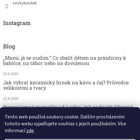
ceskykoutek
Instagram
Blog
„Mami, já se nudím.“ Co sbalit dětem na prázdniny k
babičce, na tábor nebo na dovolenou
25.6.2026
Jak vybrat keramický hrnek na kávu a čaj? Průvodce
velikostmi a tvary
22.6.2026
Rozvoj jemné motoriky od 1 roku: Jak podpořit šikovné
dětské ručičky hrou
Tento web používá soubory cookie. Dalším procházením
tohoto webu vyjadřujete souhlas s jejich používáním. Více
18.6.2026
informací
zde
.