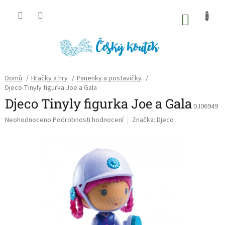
Přejít
na
NÁKU
obsah
KOŠÍK
Domů
/
Hračky a hry
/
Panenky a postavičky
/
Djeco Tinyly figurka Joe a Gala
Djeco Tinyly figurka Joe a Gala
DJ06949
Průměrné
Neohodnoceno
Podrobnosti hodnocení
Značka:
Djeco
hodnocení
produktu
je
0,0
z
5
hvězdiček.