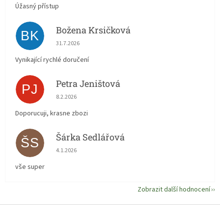
Úžasný přístup
Božena Krsičková
BK
Hodnocení obchodu je 5 z 5 hvězdiček.
31.7.2026
Vynikající rychlé doručení
Petra Jeništová
PJ
Hodnocení obchodu je 5 z 5 hvězdiček.
8.2.2026
Doporucuji, krasne zbozi
Šárka Sedlářová
ŠS
Hodnocení obchodu je 5 z 5 hvězdiček.
4.1.2026
vše super
Zobrazit další hodnocení
Z
á