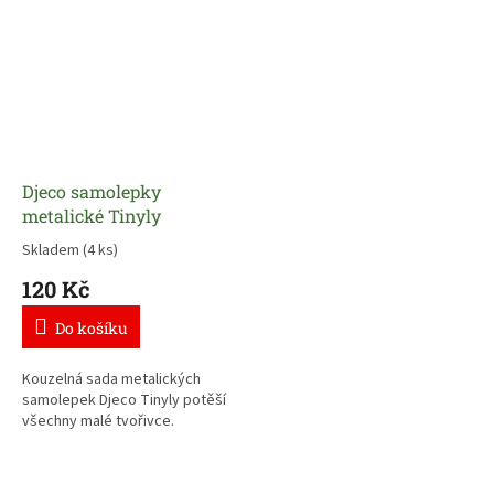
Djeco samolepky
metalické Tinyly
Skladem
(4 ks)
120 Kč
Do košíku
Kouzelná sada metalických
samolepek Djeco Tinyly potěší
všechny malé tvořivce.
Více než 160 samolepek s
postavičkami Tinyly s lesklým