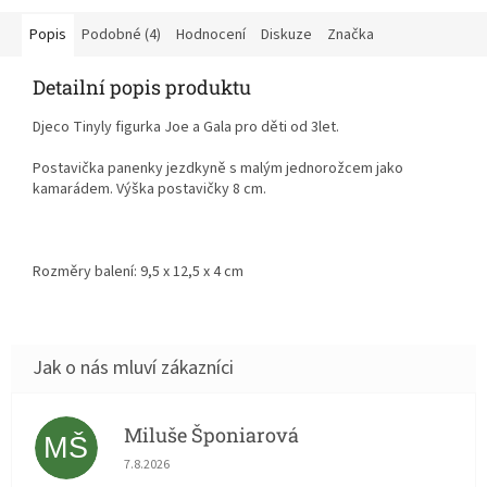
efektem pro nekonečnou
zábavu.
Popis
Podobné (4)
Hodnocení
Diskuze
Značka
Detailní popis produktu
Djeco Tinyly figurka Joe a Gala pro děti od 3let.
Postavička panenky jezdkyně s malým jednorožcem jako
kamarádem. Výška postavičky 8 cm.
Rozměry balení: 9,5 x 12,5 x 4 cm
Miluše Šponiarová
MŠ
Hodnocení obchodu je 5 z 5 hvězdiček.
7.8.2026