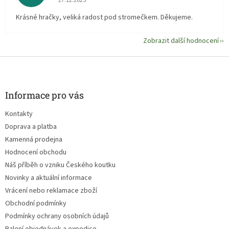
27.12.2025
KLADIVO půjčím
Krásné hračky, veliká radost pod stromečkem. Děkujeme.
si od Jirky. Hřebík
se lekne a zaleze
Zobrazit další hodnocení
do dírky.
Z
á
p
a
Informace pro vás
t
Kontakty
í
Doprava a platba
Kamenná prodejna
Hodnocení obchodu
Náš příběh o vzniku Českého koutku
Novinky a aktuální informace
Vrácení nebo reklamace zboží
Obchodní podmínky
Podmínky ochrany osobních údajů