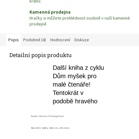
krabic.
Kamenná prodejna
Hračky si můžete prohlédnout osobně v naší kamenné
prodejně
Popis
Podobné (4)
Hodnocení
Diskuze
Detailní popis produktu
Další kniha z cyklu
Dům myšek pro
malé čtenáře!
Tentokrát v
podobě hravého
leporela pro ty
Autor: Karina Schaapman
nejmenší děti.
Naučte se
Rozměr:
24,8 x 20,8
cm, 28 stran
abecedu se svými