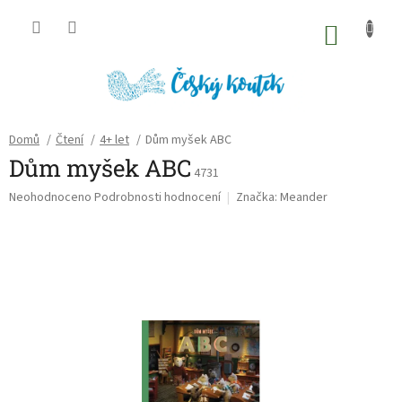
Přejít
na
NÁKU
obsah
KOŠÍK
Domů
/
Čtení
/
4+ let
/
Dům myšek ABC
Dům myšek ABC
4731
Průměrné
Neohodnoceno
Podrobnosti hodnocení
Značka:
Meander
hodnocení
produktu
je
0,0
z
5
hvězdiček.