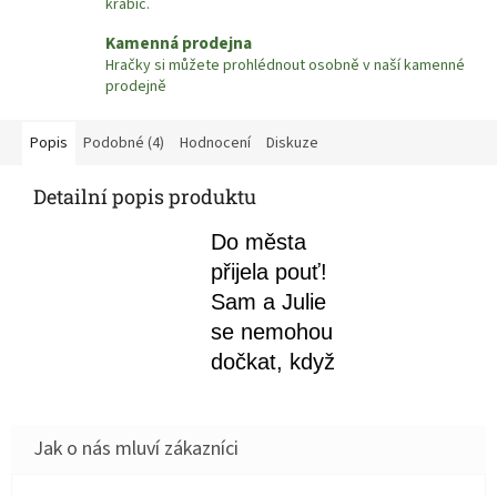
krabic.
Kamenná prodejna
Hračky si můžete prohlédnout osobně v naší kamenné
prodejně
Popis
Podobné (4)
Hodnocení
Diskuze
Detailní popis produktu
Do města
přijela pouť!
Sam a Julie
se nemohou
dočkat, když
pozorují, jak
se staví
jednotlivé
atrakce: