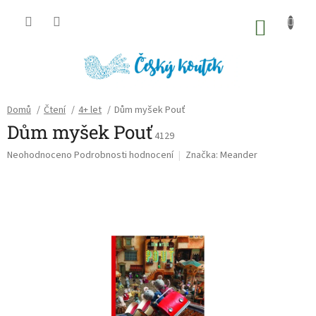
Přejít
na
NÁKU
obsah
KOŠÍK
Domů
/
Čtení
/
4+ let
/
Dům myšek Pouť
Dům myšek Pouť
4129
Průměrné
Neohodnoceno
Podrobnosti hodnocení
Značka:
Meander
hodnocení
produktu
je
0,0
z
5
hvězdiček.