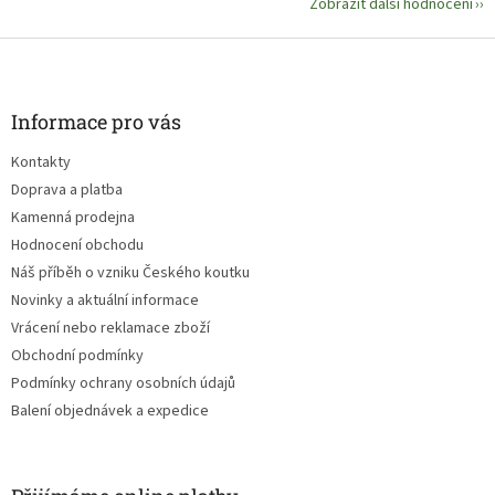
Zobrazit další hodnocení
peníze. Kde
Z
by si tak mohli
á
přivydělat?
p
a
Informace pro vás
t
Kontakty
í
Doprava a platba
Autor: Karina Schaapman
Kamenná prodejna
Hodnocení obchodu
Rozměr:
24,3 x 28,7
cm, 64
Náš příběh o vzniku Českého koutku
stran
Novinky a aktuální informace
Vrácení nebo reklamace zboží
Obchodní podmínky
Podmínky ochrany osobních údajů
Balení objednávek a expedice