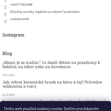
+420777623498
Všechny novinky najdete na našem Facebooku!
ceskykoutek
Instagram
Blog
„Mami, já se nudím.“ Co sbalit dětem na prázdniny k
babičce, na tábor nebo na dovolenou
25.6.2026
Jak vybrat keramický hrnek na kávu a čaj? Průvodce
velikostmi a tvary
22.6.2026
Rozvoj jemné motoriky od 1 roku: Jak podpořit šikovné
dětské ručičky hrou
Tento web používá soubory cookie. Dalším procházením