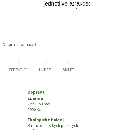
jednotlivé atrakce:
házení míčků,
autodrom, strašidelný
zámek… a co teprve to
nejlepší! Velikánská
horská dráha, která
Detailní informace
bude sahat až do
třetího patra Domu
myšek. Ale je tu jeden
ZEPTAT SE
HLÍDAT
SDÍLET
problém: za atrakce se
platí a oni nemají
peníze. Kde by si tak
Doprava
mohli přivydělat?
zdarma
k nákupu nad
2000 Kč
Ekologické balení
Balíme do hezkých použitých