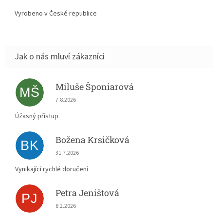
Vyrobeno v České republice
Miluše Šponiarová
MŠ
Hodnocení obchodu je 5 z 5 hvězdiček.
7.8.2026
Úžasný přístup
Božena Krsičková
BK
Hodnocení obchodu je 5 z 5 hvězdiček.
31.7.2026
Vynikající rychlé doručení
Petra Jeništová
PJ
Hodnocení obchodu je 5 z 5 hvězdiček.
8.2.2026