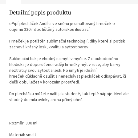
Detailní popis produktu
ePipí plecháček Andílci ve sněhu je smaltovaný hrneček o
objemu 330 ml potištěný autorskou ilustrací.
Hrneček je potištěn sublimační technologií, díky které si potisk
zachová krásný lesk, kvalitu a sytost barev.
Sublimační tisk je vhodný na mytí v myčce. Z dlouhodobého
hlediska je doporučeno raději hrnečky mýt v ruce, aby barvy
neztratily svou sytost a lesk. Po umytí je ideální
hrneček důkladně osušit a nenechávat plecháček odkapávat, či
delší dobu ležet v korozním prostředí.
Do plecháčku můžete nalít jak studené, tak teplé nápoje. Není ale
vhodný do mikrovlnky ani na přímý oheň.
Rozměr: 330 ml
Materiál: smalt