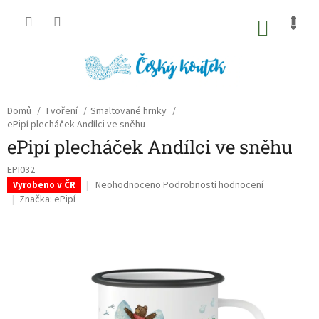
Přejít
na
NÁKU
obsah
KOŠÍK
Domů
/
Tvoření
/
Smaltované hrnky
/
ePipí plecháček Andílci ve sněhu
ePipí plecháček Andílci ve sněhu
EPI032
Průměrné
Neohodnoceno
Podrobnosti hodnocení
Vyrobeno v ČR
hodnocení
Značka:
ePipí
produktu
je
0,0
z
5
hvězdiček.