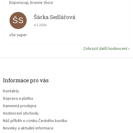
Doporucuji, krasne zbozi
Šárka Sedlářová
ŠS
Hodnocení obchodu je 5 z 5 hvězdiček.
4.1.2026
vše super
Zobrazit další hodnocení
Z
á
p
a
Informace pro vás
t
Kontakty
í
Doprava a platba
Kamenná prodejna
Hodnocení obchodu
Náš příběh o vzniku Českého koutku
Novinky a aktuální informace