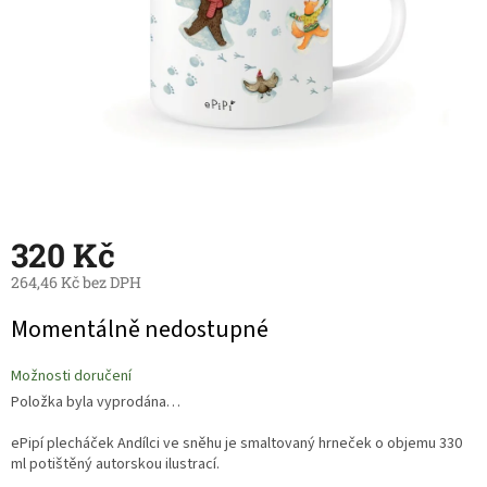
320 Kč
264,46 Kč bez DPH
Měrná
Momentálně nedostupné
cena:
Možnosti doručení
Položka byla vyprodána…
ePipí plecháček Andílci ve sněhu je smaltovaný hrneček o objemu 330
ml potištěný autorskou ilustrací.