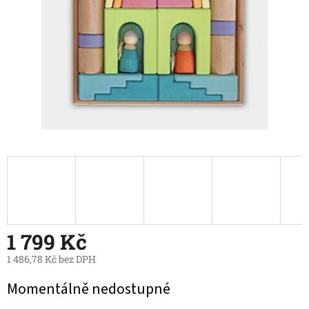
1 799 Kč
1 486,78 Kč bez DPH
Měrná
Momentálně nedostupné
cena: