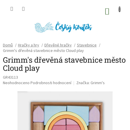
Přejít
na
NÁKU
obsah
KOŠÍK
Domů
/
Hračky a hry
/
Dřevěné hračky
/
Stavebnice
/
Grimm's dřevěná stavebnice město Cloud play
Grimm's dřevěná stavebnice město
Cloud play
GR43113
Průměrné
Neohodnoceno
Podrobnosti hodnocení
Značka:
Grimm's
hodnocení
produktu
je
0,0
z
5
hvězdiček.