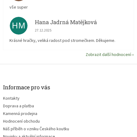
vše super
Hana Jadrná Matějková
HM
Hodnocení obchodu je 5 z 5 hvězdiček.
27.12.2025
Krásné hračky, veliká radost pod stromečkem. Děkujeme.
Zobrazit další hodnocení
Z
á
p
a
Informace pro vás
t
Kontakty
í
Doprava a platba
Kamenná prodejna
Hodnocení obchodu
Náš příběh o vzniku Českého koutku
Novinky a aktuální informace