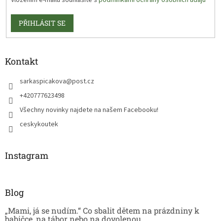
Vložením e-mailu souhlasíte s
podmínkami ochrany osobních údajů
PŘIHLÁSIT SE
Kontakt
sarkaspicakova
@
post.cz
+420777623498
Všechny novinky najdete na našem Facebooku!
ceskykoutek
Instagram
Blog
„Mami, já se nudím.“ Co sbalit dětem na prázdniny k
babičce, na tábor nebo na dovolenou