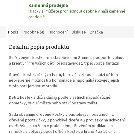
Kamenná prodejna
Hračky si můžete prohlédnout osobně v naší kamenné
prodejně
Popis
Podobné (4)
Hodnocení
Diskuze
Značka
Detailní popis produktu
S dřevěnými kostkami a stavebnicemi Grimm's podpoříte volnou
a kreativní hru Vašich dětí, představivost, trpělivost a fantazii.
Stavění kostek různých tvarů, barev čí velikostí nabízí dětem
nepřeberné možnosti a kombinace a napomáhá rozvíjet jejich
tvořivost i jemnou motoriku.
Děti z kostek a dílů skládají podle vlastních nápadů různé
domečky, budují města nebo staví postavy zvířat.
Sada obsahuje dřevěné kostky v pastelových odstínech, 2
dřevěné postavičky, 2 pohyblivé dveře a 2 provázky na uchycení
dveří. Vše je uloženo v praktickém, dřevěném podkladním
rámečku a celkový počet dílků a kostek o hraně 4 až 10 cm,