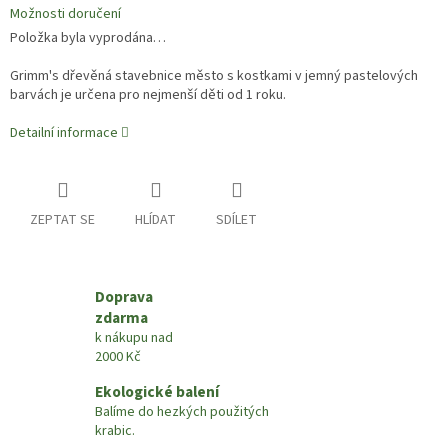
Možnosti doručení
Položka byla vyprodána…
Grimm's dřevěná stavebnice město s kostkami v jemný pastelových
barvách je určena pro nejmenší děti od 1 roku.
Detailní informace
ZEPTAT SE
HLÍDAT
SDÍLET
Doprava
zdarma
k nákupu nad
2000 Kč
Ekologické balení
Balíme do hezkých použitých
krabic.