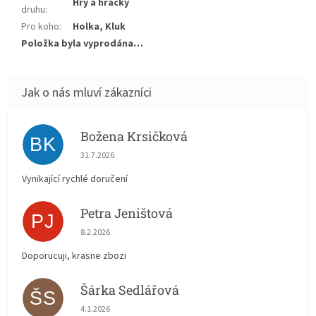
Hry a hračky
druhu
:
Pro koho
:
Holka, Kluk
Položka byla vyprodána…
Božena Krsičková
BK
Hodnocení obchodu je 5 z 5 hvězdiček.
31.7.2026
Vynikající rychlé doručení
Petra Jeništová
PJ
Hodnocení obchodu je 5 z 5 hvězdiček.
8.2.2026
Doporucuji, krasne zbozi
Šárka Sedlářová
ŠS
Hodnocení obchodu je 5 z 5 hvězdiček.
4.1.2026