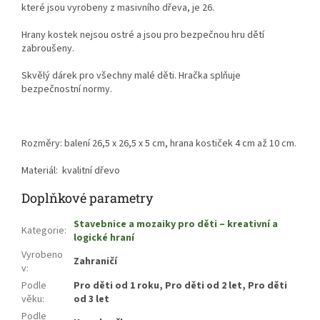
které jsou vyrobeny z masivního dřeva, je 26.
Hrany kostek nejsou ostré a jsou pro bezpečnou hru dětí
zabroušeny.
Skvělý dárek pro všechny malé děti. Hračka splňuje
bezpečnostní normy.
Rozměry: balení 26,5 x 26,5 x 5 cm, hrana kostiček 4 cm až 10 cm.
Materiál: kvalitní dřevo
Doplňkové parametry
Stavebnice a mozaiky pro děti – kreativní a
Kategorie
:
logické hraní
Vyrobeno
Zahraničí
v
:
Podle
Pro děti od 1 roku, Pro děti od 2 let, Pro děti
věku
:
od 3 let
Podle