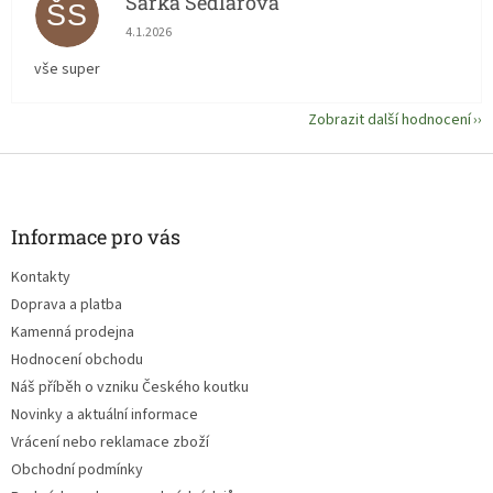
Šárka Sedlářová
ŠS
Hodnocení obchodu je 5 z 5 hvězdiček.
4.1.2026
vše super
Zobrazit další hodnocení
Z
á
p
a
Informace pro vás
t
Kontakty
í
Doprava a platba
Kamenná prodejna
Hodnocení obchodu
Náš příběh o vzniku Českého koutku
Novinky a aktuální informace
Vrácení nebo reklamace zboží
Obchodní podmínky