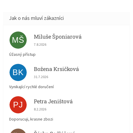
Miluše Šponiarová
MŠ
Hodnocení obchodu je 5 z 5 hvězdiček.
7.8.2026
Úžasný přístup
Božena Krsičková
BK
Hodnocení obchodu je 5 z 5 hvězdiček.
31.7.2026
Vynikající rychlé doručení
Petra Jeništová
PJ
Hodnocení obchodu je 5 z 5 hvězdiček.
8.2.2026
Doporucuji, krasne zbozi