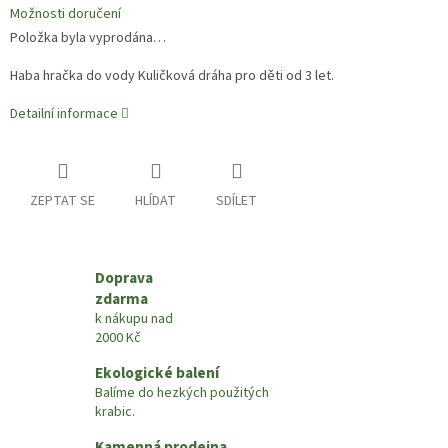
Možnosti doručení
Položka byla vyprodána…
Haba hračka do vody Kuličková dráha pro děti od 3 let.
Detailní informace
ZEPTAT SE
HLÍDAT
SDÍLET
Doprava
zdarma
k nákupu nad
2000 Kč
Ekologické balení
Balíme do hezkých použitých
krabic.
Kamenná prodejna