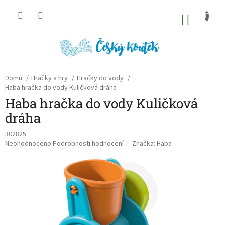
Přejít
na
NÁKU
obsah
KOŠÍK
Domů
/
Hračky a hry
/
Hračky do vody
/
Haba hračka do vody Kuličková dráha
Haba hračka do vody Kuličková
dráha
302825
Průměrné
Neohodnoceno
Podrobnosti hodnocení
Značka:
Haba
hodnocení
produktu
je
0,0
z
5
hvězdiček.