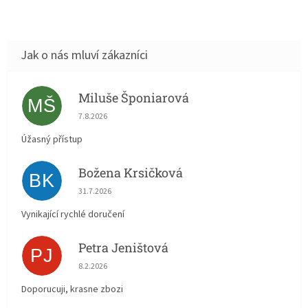
Miluše Šponiarová
MŠ
Hodnocení obchodu je 5 z 5 hvězdiček.
7.8.2026
Úžasný přístup
Božena Krsičková
BK
Hodnocení obchodu je 5 z 5 hvězdiček.
31.7.2026
Vynikající rychlé doručení
Petra Jeništová
PJ
Hodnocení obchodu je 5 z 5 hvězdiček.
8.2.2026
Doporucuji, krasne zbozi