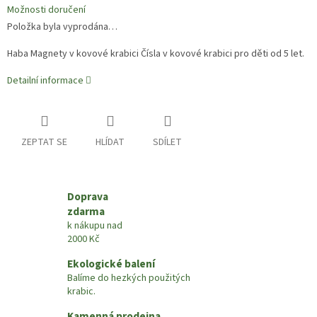
Možnosti doručení
Položka byla vyprodána…
Haba Magnety v kovové krabici Čísla v kovové krabici pro děti od 5 let.
Detailní informace
ZEPTAT SE
HLÍDAT
SDÍLET
Doprava
zdarma
k nákupu nad
2000 Kč
Ekologické balení
Balíme do hezkých použitých
krabic.
Kamenná prodejna