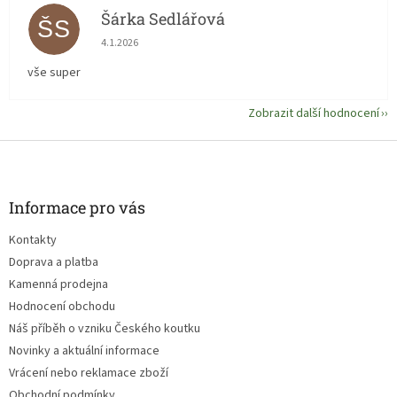
Šárka Sedlářová
ŠS
Hodnocení obchodu je 5 z 5 hvězdiček.
4.1.2026
vše super
Zobrazit další hodnocení
Z
á
p
a
Informace pro vás
t
Kontakty
í
Doprava a platba
Kamenná prodejna
Hodnocení obchodu
Náš příběh o vzniku Českého koutku
Novinky a aktuální informace
Vrácení nebo reklamace zboží
Obchodní podmínky