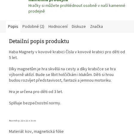
Hračky si můžete prohlédnout osobně v naší kamenné
prodejně
Popis
Podobné (2)
Hodnocení
Diskuze
Značka
Detailní popis produktu
Haba Magnety v kovové krabici Čísla v kovové krabici pro děti od
5 let.
Díky magnetům je hra skvělá na cesty a díky krabičce se hra
výborně uklízí. Bude se líbit holčičkám i klukům. Děti si hrou
budou rozvíjet představivost, fantazii a jemnou motoriku.
Hra je určena pro děti od 3 let.
Splňuje bezpečnostní normy.
Rozměry: 22 x 22 x 3 cm
Materiál: kov, magnetická fólie