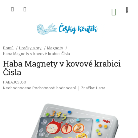
Přejít
na
NÁKU
obsah
KOŠÍK
Domů
/
Hračky a hry
/
Magnety
/
Haba Magnety v kovové krabici Čísla
Haba Magnety v kovové krabici
Čísla
HABA305050
Průměrné
Neohodnoceno
Podrobnosti hodnocení
Značka:
Haba
hodnocení
produktu
je
0,0
z
5
hvězdiček.