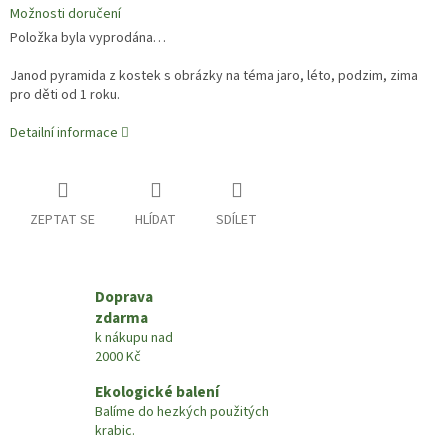
Možnosti doručení
Položka byla vyprodána…
Janod pyramida z kostek s obrázky na téma jaro, léto, podzim, zima
pro děti od 1 roku.
Detailní informace
ZEPTAT SE
HLÍDAT
SDÍLET
Doprava
zdarma
k nákupu nad
2000 Kč
Ekologické balení
Balíme do hezkých použitých
krabic.