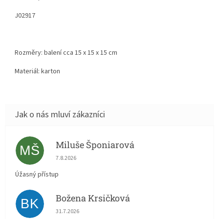
J02917
Rozměry: balení cca 15 x 15 x 15 cm
Materiál: karton
Miluše Šponiarová
MŠ
Hodnocení obchodu je 5 z 5 hvězdiček.
7.8.2026
Úžasný přístup
Božena Krsičková
BK
Hodnocení obchodu je 5 z 5 hvězdiček.
31.7.2026