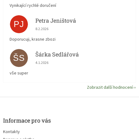
Vynikající rychlé doručení
Petra Jeništová
PJ
Hodnocení obchodu je 5 z 5 hvězdiček.
8.2.2026
Doporucuji, krasne zbozi
Šárka Sedlářová
ŠS
Hodnocení obchodu je 5 z 5 hvězdiček.
4.1.2026
vše super
Zobrazit další hodnocení
Z
á
p
a
Informace pro vás
t
Kontakty
í