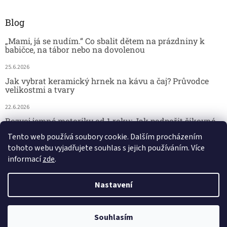
Blog
„Mami, já se nudím.“ Co sbalit dětem na prázdniny k
babičce, na tábor nebo na dovolenou
25.6.2026
Jak vybrat keramický hrnek na kávu a čaj? Průvodce
velikostmi a tvary
22.6.2026
Rozvoj jemné motoriky od 1 roku: Jak podpořit šikovné
dětské ručičky hrou
Tento web používá soubory cookie. Dalším procházením
tohoto webu vyjadřujete souhlas s jejich používáním. Více
18.6.2026
informací
zde
.
Nastavení
Vytvořil Shoptet
29.7. kamenná prodejna - DOVOLENÁ. 🚚 Doprava zdarma při nákupu
Copyright 2026
Český koutek
. Všechna práva vyhrazena.
Souhlasím
nad 2 000 Kč