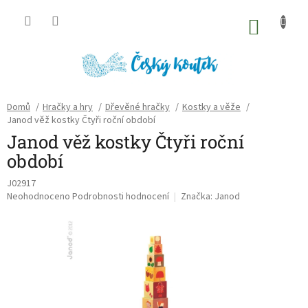
Přejít
na
NÁKU
obsah
KOŠÍK
Domů
/
Hračky a hry
/
Dřevěné hračky
/
Kostky a věže
/
Janod věž kostky Čtyři roční období
Janod věž kostky Čtyři roční
období
J02917
Průměrné
Neohodnoceno
Podrobnosti hodnocení
Značka:
Janod
hodnocení
produktu
je
0,0
z
5
hvězdiček.