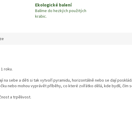
Ekologické balení
Balíme do hezkých použitých
krabic.
ze
 1 roku.
jí na sebe a děti si tak vytvoří pyramidu, horizontálně nebo se dají posklád
ečku nebo mohou vyprávět příběhy, co které zvířátko dělá, kde bydlí, čím se
nost a trpělivost
.