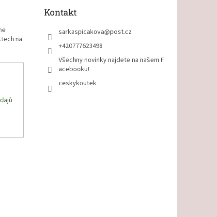
Kontakt
me
sarkaspicakova
@
post.cz
ktech na
+420777623498
Všechny novinky najdete na našem F
acebooku!
ceskykoutek
dajů