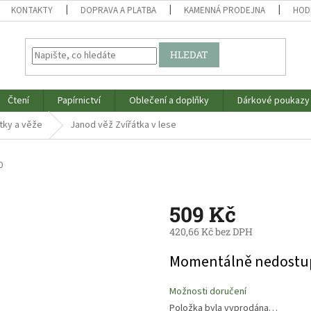
KONTAKTY
DOPRAVA A PLATBA
KAMENNÁ PRODEJNA
HOD
HLEDAT
Čtení
Papírnictví
Oblečení a doplňky
Dárkové poukazy
tky a věže
Janod věž Zvířátka v lese
0
509 Kč
420,66 Kč bez DPH
Měrná
Momentálně nedostu
cena:
Možnosti doručení
Položka byla vyprodána…