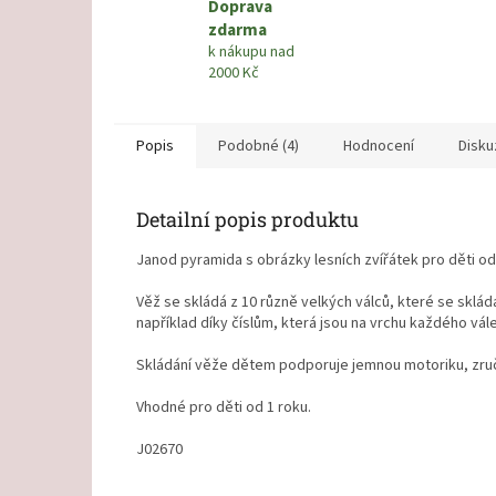
Doprava
zdarma
k nákupu nad
2000 Kč
Popis
Podobné (4)
Hodnocení
Disku
Detailní popis produktu
Janod pyramida s obrázky lesních zvířátek pro děti od
Věž se skládá z 10 různě velkých válců, které se skláda
například díky číslům, která jsou na vrchu každého vál
Skládání věže dětem podporuje jemnou motoriku, zruč
Vhodné pro děti od 1 roku.
J02670