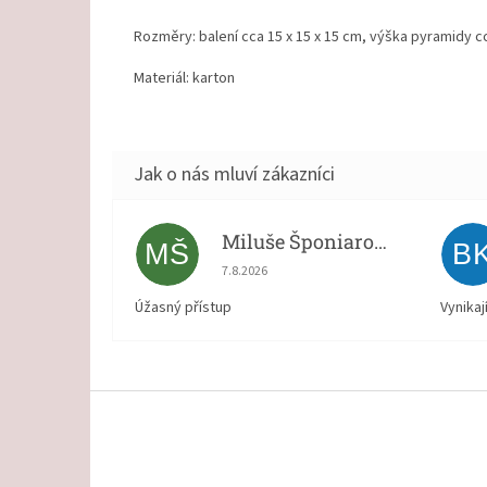
Rozměry: balení cca 15 x 15 x 15 cm, výška pyramidy c
Materiál: karton
Miluše Šponiarová
MŠ
B
Hodnocení obchodu je 5 z 5 hvězdiček.
7.8.2026
Úžasný přístup
Vynikaj
Z
á
p
a