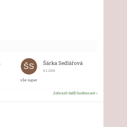
á
Šárka Sedlářová
ŠS
 5 z 5 hvězdiček.
Hodnocení obchodu je 5 z 5 hvězdiček.
4.1.2026
vše super
Zobrazit další hodnocení