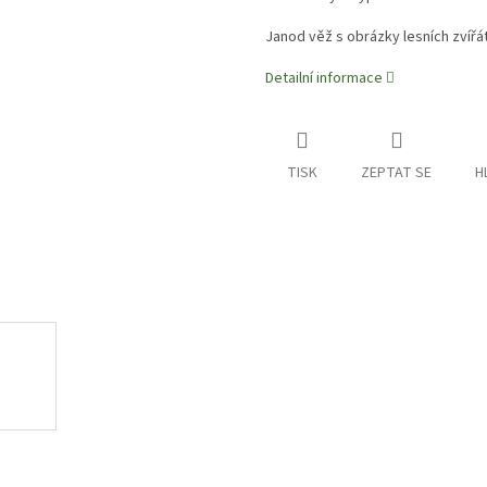
Janod věž s obrázky lesních zvířát
Detailní informace
TISK
ZEPTAT SE
H