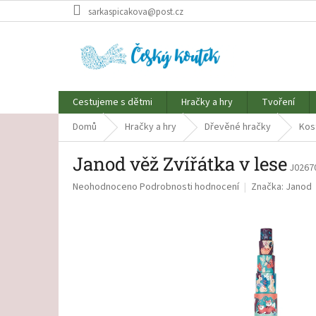
Přejít
sarkaspicakova@post.cz
na
obsah
Cestujeme s dětmi
Hračky a hry
Tvoření
Domů
Hračky a hry
Dřevěné hračky
Kos
Janod věž Zvířátka v lese
J0267
Průměrné
Neohodnoceno
Podrobnosti hodnocení
Značka:
Janod
hodnocení
produktu
je
0,0
z
5
hvězdiček.