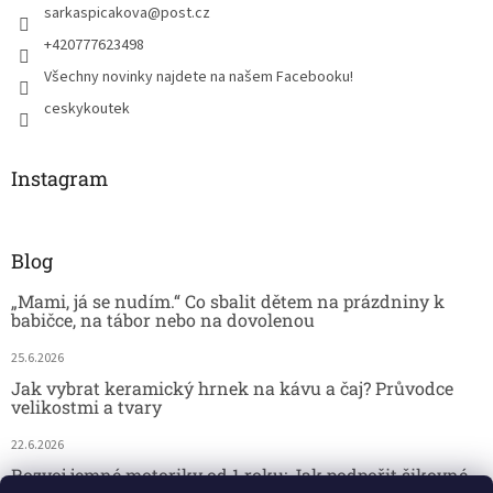
sarkaspicakova
@
post.cz
+420777623498
Všechny novinky najdete na našem Facebooku!
ceskykoutek
Instagram
Blog
„Mami, já se nudím.“ Co sbalit dětem na prázdniny k
babičce, na tábor nebo na dovolenou
25.6.2026
Jak vybrat keramický hrnek na kávu a čaj? Průvodce
velikostmi a tvary
22.6.2026
Rozvoj jemné motoriky od 1 roku: Jak podpořit šikovné