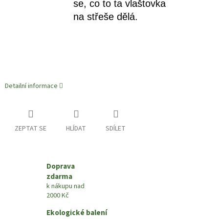
se, co to ta vlaštovka
na střeše dělá.
Společně trénují a
závodí, kdo z nich je
rychlejší. Naopak šnek
je vyzývá, aby raděj
zpomalily a vychutnaly
Detailní informace
si nádherný západ
slunce. A mravenec jen
lhostejně kritizuje.
ZEPTAT SE
HLÍDAT
SDÍLET
Další ze série miniknih,
která je o radosti z
pohybu, o rychlosti i
Doprava
odpočinku. A také o
zdarma
k nákupu nad
přátelství, společné
2000 Kč
domluvě a o neznámé
Ekologické balení
poušti.