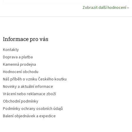
nádherný
Zobrazit další hodnocení
západ
Z
slunce. A
á
mravenec
p
jen
a
Informace pro vás
t
lhostejně
Kontakty
í
kritizuje.
Doprava a platba
Další ze
Kamenná prodejna
série
Hodnocení obchodu
miniknih,
Náš příběh o vzniku Českého koutku
která je o
Novinky a aktuální informace
radosti z
Vrácení nebo reklamace zboží
pohybu, o
Obchodní podmínky
Podmínky ochrany osobních údajů
rychlosti i
Balení objednávek a expedice
odpočinku.
A také o