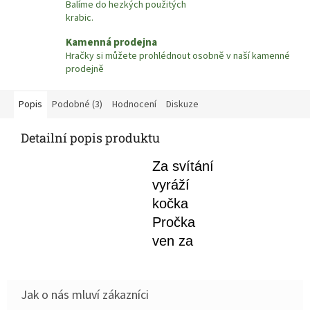
Balíme do hezkých použitých
krabic.
Kamenná prodejna
Hračky si můžete prohlédnout osobně v naší kamenné
prodejně
Popis
Podobné (3)
Hodnocení
Diskuze
Detailní popis produktu
Za svítání
vyráží
kočka
Pročka
ven za
dobrodružstvím
a diví se,
co to ta