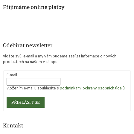
přátelství,
Přijímáme online platby
společné
domluvě a
o
neznámé
poušti.
Odebírat newsletter
Vložte svůj e-mail a my vám budeme zasílat informace o nových
Autor: Martina
produktech na našem e-shopu.
Hamouzová, Pavla
Nejezchleba
E-mail
Vazba: šitá
Vložením e-mailu souhlasíte s
podmínkami ochrany osobních údajů
Rozměry: 10 x 10 cm,
PŘIHLÁSIT SE
32 stran
Kontakt