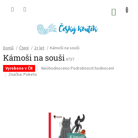
Přejít
na
NÁKU
obsah
KOŠÍK
Domů
/
Čtení
/
2+ let
/
Kámoši na souši
Kámoši na souši
4737
Průměrné
Neohodnoceno
Podrobnosti hodnocení
Vyrobeno v ČR
hodnocení
Značka:
Poketo
produktu
je
0,0
z
5
hvězdiček.