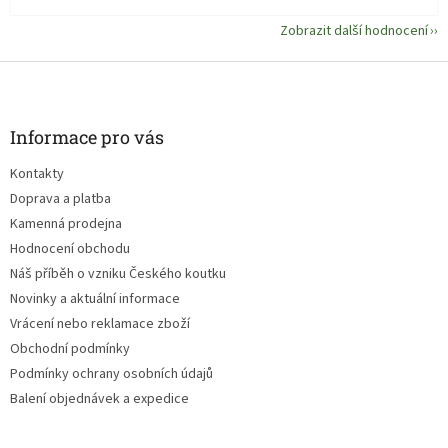
Zobrazit další hodnocení
Z
á
p
a
Informace pro vás
t
Kontakty
í
Doprava a platba
Kamenná prodejna
Hodnocení obchodu
Náš příběh o vzniku Českého koutku
Novinky a aktuální informace
Vrácení nebo reklamace zboží
Obchodní podmínky
Podmínky ochrany osobních údajů
Balení objednávek a expedice