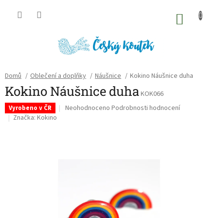
Přejít
na
NÁKU
obsah
KOŠÍK
Domů
/
Oblečení a doplňky
/
Náušnice
/
Kokino Náušnice duha
Kokino Náušnice duha
KOK066
Průměrné
Neohodnoceno
Podrobnosti hodnocení
Vyrobeno v ČR
hodnocení
Značka:
Kokino
produktu
je
0,0
z
5
hvězdiček.