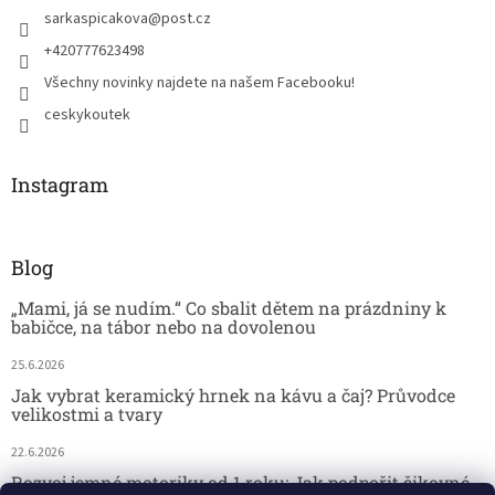
sarkaspicakova
@
post.cz
+420777623498
Všechny novinky najdete na našem Facebooku!
ceskykoutek
Instagram
Blog
„Mami, já se nudím.“ Co sbalit dětem na prázdniny k
babičce, na tábor nebo na dovolenou
25.6.2026
Jak vybrat keramický hrnek na kávu a čaj? Průvodce
velikostmi a tvary
22.6.2026
Rozvoj jemné motoriky od 1 roku: Jak podpořit šikovné