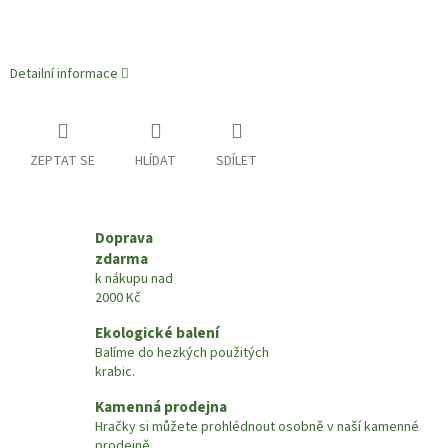
Detailní informace
ZEPTAT SE
HLÍDAT
SDÍLET
Doprava
zdarma
k nákupu nad
2000 Kč
Ekologické balení
Balíme do hezkých použitých
krabic.
Kamenná prodejna
Hračky si můžete prohlédnout osobně v naší kamenné
prodejně