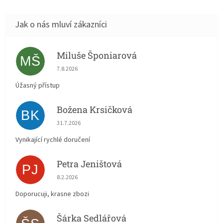
Miluše Šponiarová
MŠ
Hodnocení obchodu je 5 z 5 hvězdiček.
7.8.2026
Úžasný přístup
Božena Krsičková
BK
Hodnocení obchodu je 5 z 5 hvězdiček.
31.7.2026
Vynikající rychlé doručení
Petra Jeništová
PJ
Hodnocení obchodu je 5 z 5 hvězdiček.
8.2.2026
Doporucuji, krasne zbozi
Šárka Sedlářová