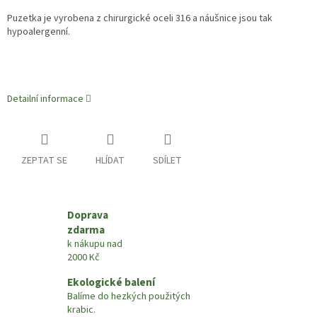
Puzetka je vyrobena z chirurgické oceli 316 a náušnice jsou tak
hypoalergenní.
Detailní informace
ZEPTAT SE
HLÍDAT
SDÍLET
Doprava
zdarma
k nákupu nad
2000 Kč
Ekologické balení
Balíme do hezkých použitých
krabic.