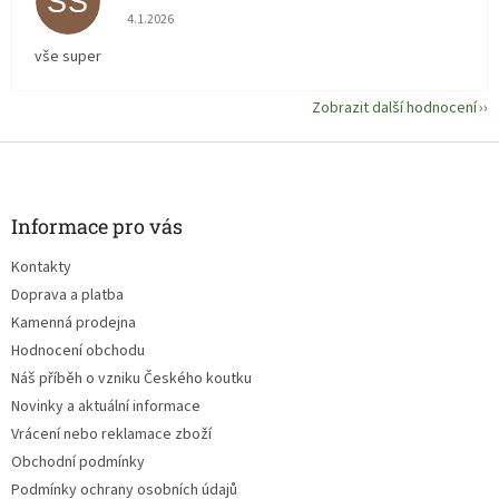
ŠS
Hodnocení obchodu je 5 z 5 hvězdiček.
4.1.2026
vše super
Zobrazit další hodnocení
Z
á
p
a
Informace pro vás
t
Kontakty
í
Doprava a platba
Kamenná prodejna
Hodnocení obchodu
Náš příběh o vzniku Českého koutku
Novinky a aktuální informace
Vrácení nebo reklamace zboží
Obchodní podmínky
Podmínky ochrany osobních údajů