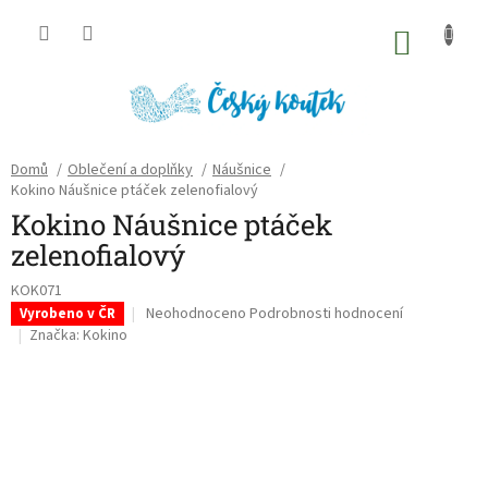
Přejít
na
NÁKU
obsah
KOŠÍK
Domů
/
Oblečení a doplňky
/
Náušnice
/
Kokino Náušnice ptáček zelenofialový
Kokino Náušnice ptáček
zelenofialový
KOK071
Průměrné
Neohodnoceno
Podrobnosti hodnocení
Vyrobeno v ČR
hodnocení
Značka:
Kokino
produktu
je
0,0
z
5
hvězdiček.