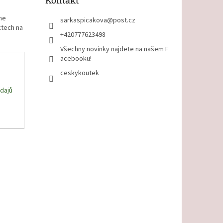
Kontakt
me
sarkaspicakova
@
post.cz
ktech na
+420777623498
Všechny novinky najdete na našem F
acebooku!
ceskykoutek
dajů