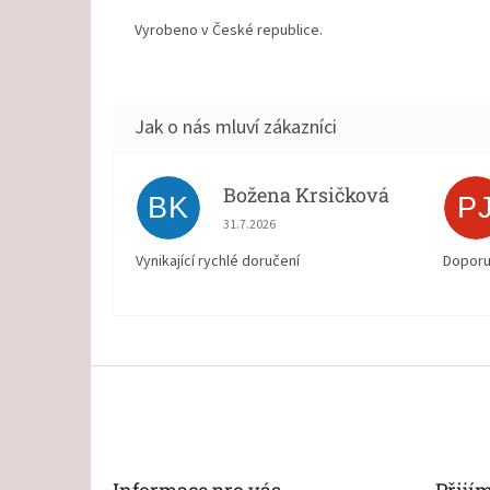
Vyrobeno v České republice.
Božena Krsičková
BK
P
Hodnocení obchodu je 5 z 5 hvězdiček.
31.7.2026
Vynikající rychlé doručení
Doporu
Z
á
p
a
t