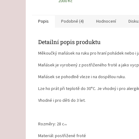
2000 Kč
Popis
Podobné (4)
Hodnocení
Disku
Detailní popis produktu
Měkoučký maňásek na ruku pro hraní pohádek nebo i j
Maňásek je vyrobený z postřiženého froté a jako vyc
Maňásek se pohodlně vleze i na dospělou ruku.
Lze ho prát při teplotě do 30°C. Je vhodný i pro alergik
Vhodné i pro děti do 3 let.
Rozměry: 28 c
m
Materiál: postřižené froté