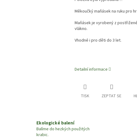
Měkoučký maňásek na ruku pro hra
Maňásek je vyrobený z postřižené
vlákno.
Vhodné i pro děti do 3 let.
Detailní informace
TISK
ZEPTAT SE
H
Ekologické balení
Balíme do hezkých použitých
krabic.