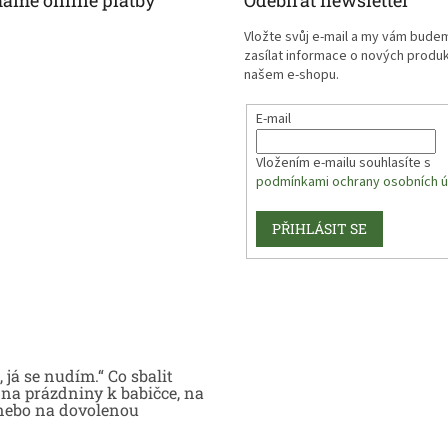
máme online platby
Odebírat newsletter
Vložte svůj e-mail a my vám bude
zasílat informace o nových produ
našem e-shopu.
E-mail
Vložením e-mailu souhlasíte s
podmínkami ochrany osobních ú
PŘIHLÁSIT SE
 já se nudím.“ Co sbalit
na prázdniny k babičce, na
nebo na dovolenou