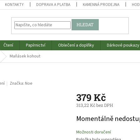
KONTAKTY
DOPRAVA A PLATBA
KAMENNÁ PRODEJNA
HOD
HLEDAT
Čtení
Papírnictví
Oblečení a doplňky
Dárkové poukazy
Maňásek kohout
ení
Značka:
Noe
379 Kč
313,22 Kč bez DPH
Měrná
Momentálně nedostu
cena:
Možnosti doručení
Položka byla vyprodána…