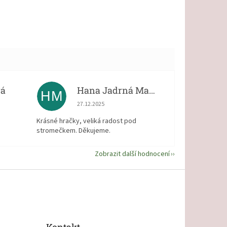
vá
Hana Jadrná Matějková
HM
 5 z 5 hvězdiček.
Hodnocení obchodu je 5 z 5 hvězdiček.
27.12.2025
Krásné hračky, veliká radost pod
stromečkem. Děkujeme.
Zobrazit další hodnocení