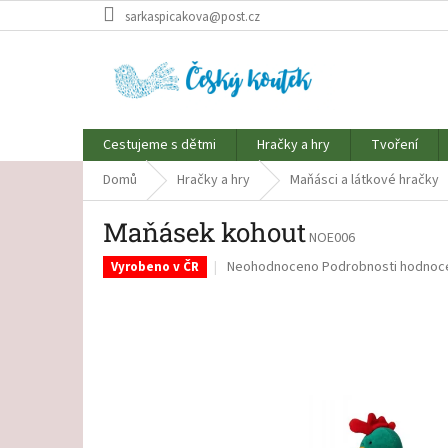
Přejít
sarkaspicakova@post.cz
na
obsah
Cestujeme s dětmi
Hračky a hry
Tvoření
Domů
Hračky a hry
Maňásci a látkové hračky
Maňásek kohout
NOE006
Průměrné
Neohodnoceno
Podrobnosti hodnoc
Vyrobeno v ČR
hodnocení
produktu
je
0,0
z
5
hvězdiček.