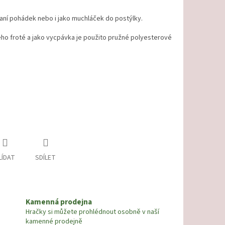
ní pohádek nebo i jako muchláček do postýlky.
ho froté a jako vycpávka je použito pružné polyesterové
LÍDAT
SDÍLET
Kamenná prodejna
Hračky si můžete prohlédnout osobně v naší
kamenné prodejně