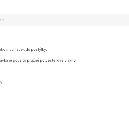
ze
ako muchláček do postýlky.
pávka je použito pružné polyesterové vlákno.
y.