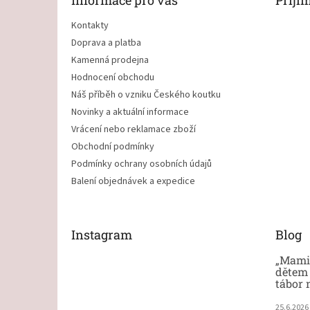
Informace pro vás
Přijí
í
Kontakty
Doprava a platba
Kamenná prodejna
Hodnocení obchodu
Náš příběh o vzniku Českého koutku
Novinky a aktuální informace
Vrácení nebo reklamace zboží
Obchodní podmínky
Podmínky ochrany osobních údajů
Balení objednávek a expedice
Instagram
Blog
„Mami,
dětem 
tábor 
25.6.2026