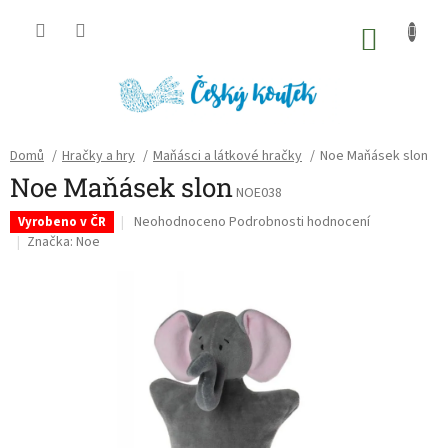
Přejít
na
NÁKU
obsah
KOŠÍK
Domů
/
Hračky a hry
/
Maňásci a látkové hračky
/
Noe Maňásek slon
Noe Maňásek slon
NOE038
Průměrné
Neohodnoceno
Podrobnosti hodnocení
Vyrobeno v ČR
hodnocení
Značka:
Noe
produktu
je
0,0
z
5
hvězdiček.