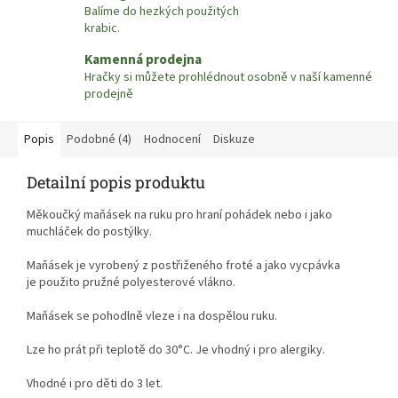
Balíme do hezkých použitých
krabic.
Kamenná prodejna
Hračky si můžete prohlédnout osobně v naší kamenné
prodejně
Popis
Podobné (4)
Hodnocení
Diskuze
Detailní popis produktu
Měkoučký maňásek na ruku pro hraní pohádek nebo i jako
muchláček do postýlky.
Maňásek je vyrobený z postřiženého froté a jako vycpávka
je použito pružné polyesterové vlákno.
Maňásek se pohodlně vleze i na dospělou ruku.
Lze ho prát při teplotě do 30°C. Je vhodný i pro alergiky.
Vhodné i pro děti do 3 let.