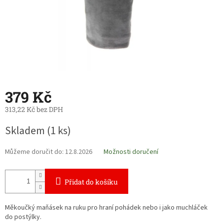
379 Kč
313,22 Kč bez DPH
Měrná
Skladem
(1 ks)
cena:
Můžeme doručit do:
12.8.2026
Možnosti doručení
Přidat do košíku
Měkoučký maňásek na ruku pro hraní pohádek nebo i jako muchláček
do postýlky.