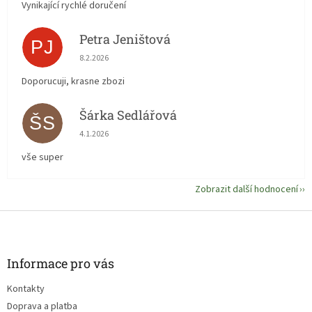
Vynikající rychlé doručení
Petra Jeništová
PJ
Hodnocení obchodu je 5 z 5 hvězdiček.
8.2.2026
Doporucuji, krasne zbozi
Šárka Sedlářová
ŠS
Hodnocení obchodu je 5 z 5 hvězdiček.
4.1.2026
vše super
Zobrazit další hodnocení
Z
á
p
a
Informace pro vás
t
Kontakty
í
Doprava a platba