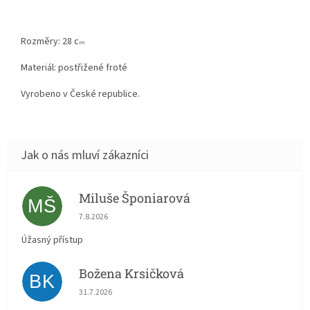
Rozměry: 28 c
m
Materiál: postřižené froté
Vyrobeno v České republice.
Miluše Šponiarová
MŠ
Hodnocení obchodu je 5 z 5 hvězdiček.
7.8.2026
Úžasný přístup
Božena Krsičková
BK
Hodnocení obchodu je 5 z 5 hvězdiček.
31.7.2026