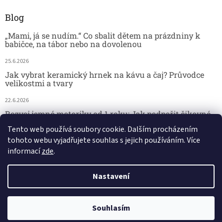
Blog
„Mami, já se nudím.“ Co sbalit dětem na prázdniny k
babičce, na tábor nebo na dovolenou
25.6.2026
Jak vybrat keramický hrnek na kávu a čaj? Průvodce
velikostmi a tvary
22.6.2026
Rozvoj jemné motoriky od 1 roku: Jak podpořit šikovné
dětské ručičky hrou
Tento web používá soubory cookie. Dalším procházením
tohoto webu vyjadřujete souhlas s jejich používáním. Více
18.6.2026
informací
zde
.
Nastavení
Vytvořil Shoptet
29.7. kamenná prodejna - DOVOLENÁ. 🚚 Doprava zdarma při nákupu
Copyright 2026
Český koutek
. Všechna práva vyhrazena.
Souhlasím
nad 2 000 Kč