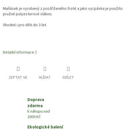
Maňásek je vyrobený z postřiženého froté a jako vycpávka je použito
pružné polyesterové vlákno.
Vhodné i pro děti do 3 let.
Detailní informace
ZEPTAT SE
HLÍDAT
SDÍLET
Doprava
zdarma
k nákupu nad
2000 Kč
Ekologické balení