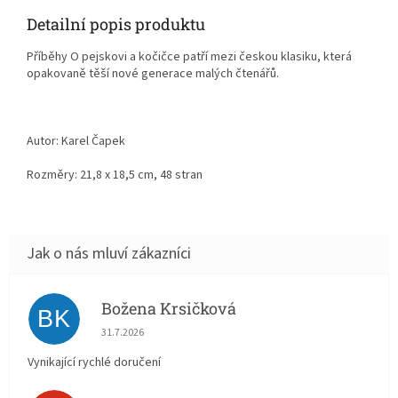
Detailní popis produktu
Příběhy O pejskovi a kočičce patří mezi českou klasiku, která
opakovaně těší nové generace malých čtenářů.
Autor: Karel Čapek
Rozměry: 21,8 x 18,5 cm, 48 stran
Božena Krsičková
BK
Hodnocení obchodu je 5 z 5 hvězdiček.
31.7.2026
Vynikající rychlé doručení