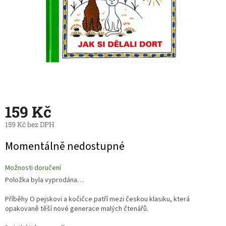
159 Kč
159 Kč bez DPH
Měrná
Momentálně nedostupné
cena:
Možnosti doručení
Položka byla vyprodána…
Příběhy O pejskovi a kočičce patří mezi českou klasiku, která
opakovaně těší nové generace malých čtenářů.