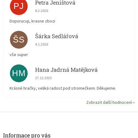
Petra Jeništová
PJ
Hodnocení obchodu je 5 z 5 hvězdiček.
8.2.2026
Doporucuji, krasne zbozi
Šárka Sedlářová
ŠS
Hodnocení obchodu je 5 z 5 hvězdiček.
4.1.2026
vše super
Hana Jadrná Matějková
HM
Hodnocení obchodu je 5 z 5 hvězdiček.
27.12.2025
Krásné hračky, veliká radost pod stromečkem. Děkujeme.
Zobrazit další hodnocení
Z
á
p
a
Informace pro vás