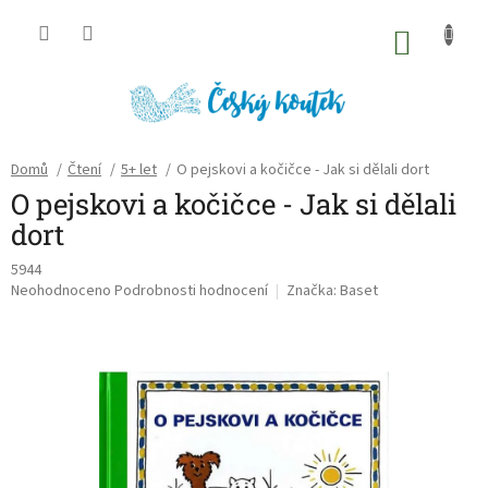
Přejít
na
NÁKU
obsah
KOŠÍK
Domů
/
Čtení
/
5+ let
/
O pejskovi a kočičce - Jak si dělali dort
O pejskovi a kočičce - Jak si dělali
dort
5944
Průměrné
Neohodnoceno
Podrobnosti hodnocení
Značka:
Baset
hodnocení
produktu
je
0,0
z
5
hvězdiček.