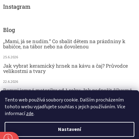
Instagram
Blog
„Mami, já se nudím.“ Co sbalit dětem na prázdniny k
babičce, na tábor nebo na dovolenou
25.6.2026
Jak vybrat keramický hrnek na kávu a čaj? Průvodce
velikostmi a tvary
22.6.2026
Rozvoj jemné motoriky od 1 roku: Jak podpořit šikovné
dětské ručičky hrou
Tento web používá soubory cookie. Dalším procházením
tohoto webu vyjadřujete souhlas s jejich používáním. Více
18.6.2026
informací
zde
.
Nastavení
Vytvořil Shoptet