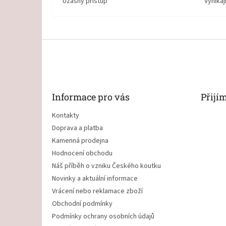
Úžasný přístup
Vynikaj
Z
á
p
a
t
Informace pro vás
Přijí
í
Kontakty
Doprava a platba
Kamenná prodejna
Hodnocení obchodu
Náš příběh o vzniku Českého koutku
Novinky a aktuální informace
Vrácení nebo reklamace zboží
Obchodní podmínky
Podmínky ochrany osobních údajů