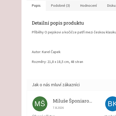
Popis
Podobné (3)
Hodnocení
Disku
Detailní popis produktu
Příběhy O pejskovi a kočičce patří mezi českou klasi
Autor: Karel Čapek
Rozměry: 21,8 x 18,5 cm, 48 stran
Miluše Šponiarová
MŠ
B
Hodnocení obchodu je 5 z 5 hvězdiček.
7.8.2026