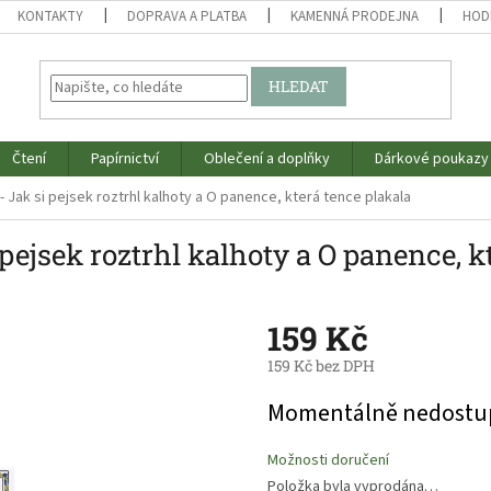
KONTAKTY
DOPRAVA A PLATBA
KAMENNÁ PRODEJNA
HOD
HLEDAT
Čtení
Papírnictví
Oblečení a doplňky
Dárkové poukazy
- Jak si pejsek roztrhl kalhoty a O panence, která tence plakala
 pejsek roztrhl kalhoty a O panence, k
159 Kč
159 Kč bez DPH
Měrná
Momentálně nedostu
cena:
Možnosti doručení
Položka byla vyprodána…