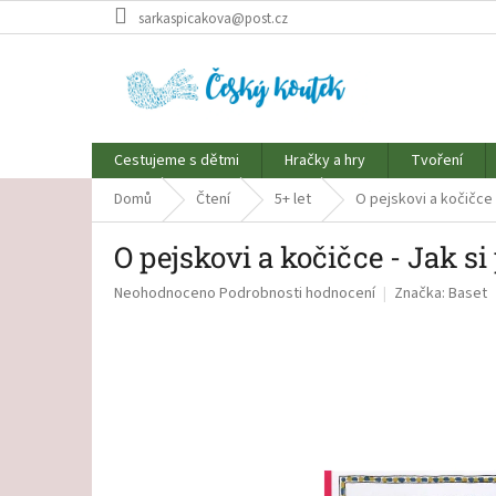
Přejít
sarkaspicakova@post.cz
na
obsah
Cestujeme s dětmi
Hračky a hry
Tvoření
Domů
Čtení
5+ let
O pejskovi a kočičce 
O pejskovi a kočičce - Jak si
Průměrné
Neohodnoceno
Podrobnosti hodnocení
Značka:
Baset
hodnocení
produktu
je
0,0
z
5
hvězdiček.