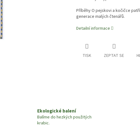
Příběhy O pejskovi a kočičce patř
generace malých čtenářů.
Detailní informace
TISK
ZEPTAT SE
H
Ekologické balení
Balíme do hezkých použitých
krabic.