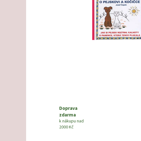
Doprava
zdarma
k nákupu nad
2000 Kč