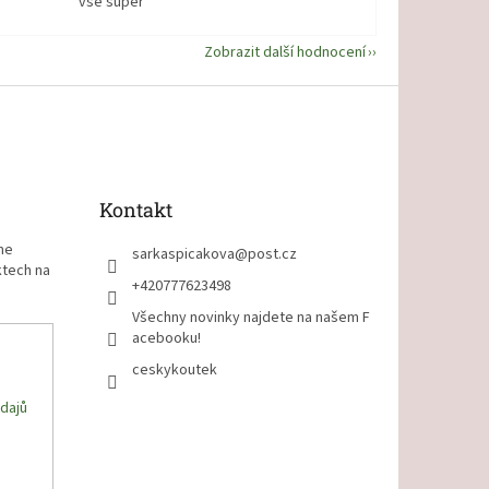
vše super
Zobrazit další hodnocení
Kontakt
me
sarkaspicakova
@
post.cz
ktech na
+420777623498
Všechny novinky najdete na našem F
acebooku!
ceskykoutek
dajů