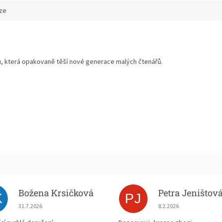
ze
ku, která opakovaně těší nové generace malých čtenářů.
Božena Krsičková
Petra Jeništov
K
PJ
Hodnocení obchodu je 5 z 5 hvězdiček.
Hodnocení obchodu je
31.7.2026
8.2.2026