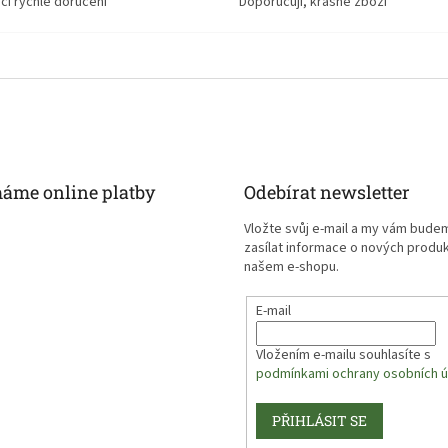
ící rychlé doručení
Doporucuji, krasne zbozi
máme online platby
Odebírat newsletter
Vložte svůj e-mail a my vám bude
zasílat informace o nových produ
našem e-shopu.
E-mail
Vložením e-mailu souhlasíte s
podmínkami ochrany osobních ú
PŘIHLÁSIT SE