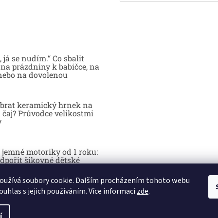
 já se nudím.“ Co sbalit
na prázdniny k babičce, na
nebo na dovolenou
brat keramický hrnek na
 čaj? Průvodce velikostmi
y
 jemné motoriky od 1 roku:
dpořit šikovné dětské
y hrou
oužívá soubory cookie. Dalším procházením tohoto webu
ouhlas s jejich používáním. Více informací
zde
.
í